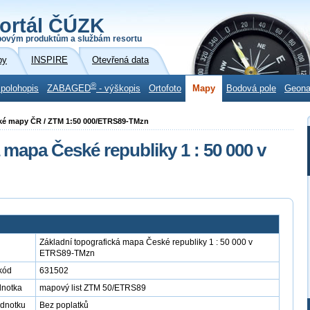
ortál ČÚZK
povým produktům a službám resortu
by
INSPIRE
Otevřená data
®
 polohopis
ZABAGED
- výškopis
Ortofoto
Mapy
Bodová pole
Geon
ické mapy ČR / ZTM 1:50 000/ETRS89-TMzn
 mapa České republiky 1 : 50 000 v
Základní topografická mapa České republiky 1 : 50 000 v
ETRS89-TMzn
kód
631502
dnotka
mapový list ZTM 50/ETRS89
ednotku
Bez poplatků