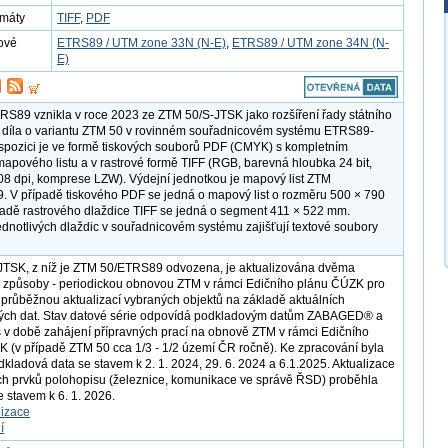
rmáty
TIFF
,
PDF
ové
ETRS89 / UTM zone 33N (N-E)
,
ETRS89 / UTM zone 34N (N-
E)
S89 vznikla v roce 2023 ze ZTM 50/S-JTSK jako rozšíření řady státního
díla o variantu ZTM 50 v rovinném souřadnicovém systému ETRS89-
spozici je ve formě tiskových souborů PDF (CMYK) s kompletním
pového listu a v rastrové formě TIFF (RGB, barevná hloubka 24 bit,
508 dpi, komprese LZW). Výdejní jednotkou je mapový list ZTM
 V případě tiskového PDF se jedná o mapový list o rozměru 500 × 790
adě rastrového dlaždice TIFF se jedná o segment 411 × 522 mm.
ednotlivých dlaždic v souřadnicovém systému zajišťují textové soubory
JTSK, z níž je ZTM 50/ETRS89 odvozena, je aktualizována dvěma
 způsoby - periodickou obnovou ZTM v rámci Edičního plánu ČÚZK pro
 průběžnou aktualizací vybraných objektů na základě aktuálních
ých dat. Stav datové série odpovídá podkladovým datům ZABAGED® a
 době zahájení přípravných prací na obnově ZTM v rámci Edičního
 (v případě ZTM 50 cca 1/3 - 1/2 území ČR ročně). Ke zpracování byla
dkladová data se stavem k 2. 1. 2024, 29. 6. 2024 a 6.1.2025. Aktualizace
h prvků polohopisu (železnice, komunikace ve správě ŘSD) proběhla
e stavem k 6. 1. 2026.
lizace
í