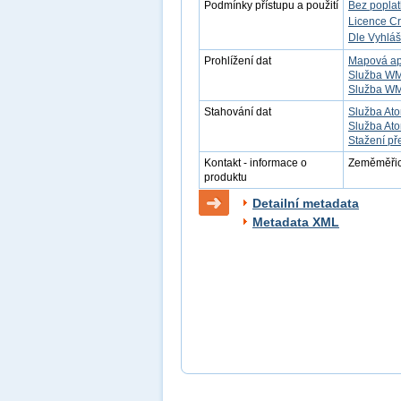
Podmínky přístupu a použití
Bez popla
Licence C
Dle Vyhláš
Prohlížení dat
Mapová ap
Služba W
Služba W
Stahování dat
Služba Ato
Služba Ato
Stažení př
Kontakt - informace o
Zeměměřick
produktu
Detailní metadata
Metadata XML