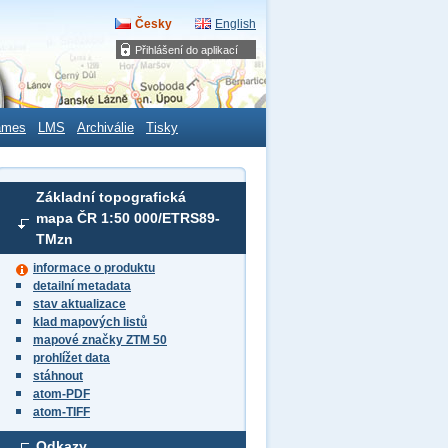
Česky
English
Přihlášení do aplikací
ames
LMS
Archiválie
Tisky
Základní topografická
mapa ČR 1:50 000/ETRS89-
TMzn
informace o produktu
detailní metadata
stav aktualizace
klad mapových listů
mapové značky ZTM 50
prohlížet data
stáhnout
atom-PDF
atom-TIFF
Odkazy