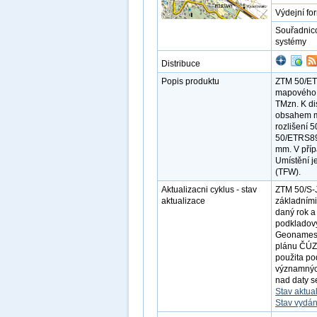
Výdejní fo
Souřadnic
systémy
Distribuce
Popis produktu
ZTM 50/ETR
mapového 
TMzn. K di
obsahem ma
rozlišení 
50/ETRS89.
mm. V příp
Umístění j
(TFW).
Aktualizacni cyklus - stav
ZTM 50/S-
aktualizace
základními
daný rok a
podkladov
Geonames v
plánu ČÚZK
použita po
významnýc
nad daty s
Stav aktua
Stav vydán