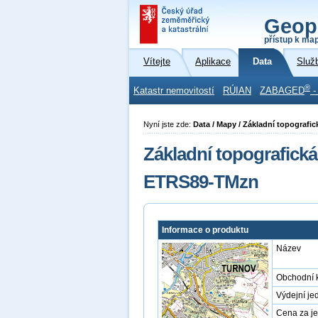
Geop
přístup k ma
Vítejte
Aplikace
Data
Služ
®
Katastr nemovitostí
RÚIAN
ZABAGED
-
Nyní jste zde:
Data / Mapy / Základní topograf
Základní topografická
ETRS89-TMzn
Informace o produktu
Název
Obchodní 
Výdejní je
Cena za j