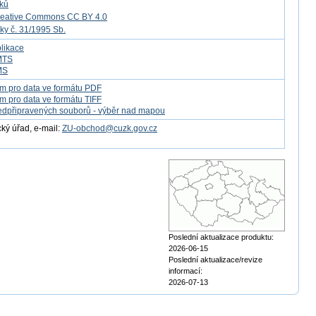
tků
reative Commons CC BY 4.0
ky č. 31/1995 Sb.
likace
MTS
MS
m pro data ve formátu PDF
m pro data ve formátu TIFF
edpřipravených souborů - výběr nad mapou
ý úřad, e-mail:
ZU-obchod@cuzk.gov.cz
Poslední aktualizace produktu:
2026-06-15
Poslední aktualizace/revize
informací:
2026-07-13