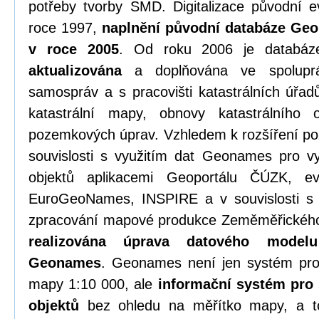
potřeby tvorby SMD. Digitalizace původní e
roce 1997,
naplnění původní databáze Ge
v roce 2005
. Od roku 2006 je datab
aktualizována
a doplňována ve spoluprá
samospráv a s pracovišti katastrálních úřadů
katastrální mapy, obnovy katastrálního
pozemkových úprav. Vzhledem k rozšíření 
souvislosti s využitím dat Geonames pro vy
objektů aplikacemi Geoportálu ČÚZK, e
EuroGeoNames, INSPIRE a v souvislosti s 
zpracování mapové produkce Zeměměřického
realizována úprava datového model
Geonames
. Geonames není jen systém pro
mapy 1:10 000, ale
informační systém pro
objektů
bez ohledu na měřítko mapy, a t