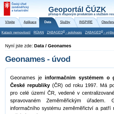
Geoportál ČÚZK
přístup k mapovým produktům a službám res
Vítejte
Aplikace
Data
Služby
INSPIRE
Otevřen
®
®
Katastr nemovitostí
RÚIAN
ZABAGED
- polohopis
ZABAGED
- výšk
Nyní jste zde:
Data / Geonames
Geonames - úvod
Geonames je
informačním systémem o g
České republiky
(ČR) od roku 1997. Má p
pro celé území ČR, vedené v centralizova
spravovaném Zeměměřickým úřadem. G
informačního systému zeměměřictví a patří 