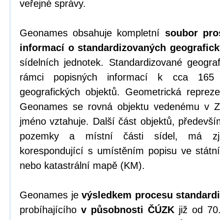
veřejné správy.
Geonames obsahuje kompletní
soubor pro
informací o standardizovaných geografic
sídelních jednotek. Standardizované geogra
rámci popisných informací k cca 165
geografických objektů. Geometrická repreze
Geonames se rovná objektu vedenému v
jméno vztahuje. Další část objektů, předevší
pozemky a místní části sídel, má zje
korespondující s umístěním popisu ve stá
nebo katastrální mapě (KM).
Geonames je
výsledkem procesu standard
probíhajícího
v působnosti ČÚZK
již od 70.