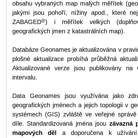
obsahu vybraných map malých měřítek (geom
jakými jsou pohoří, nížiny apod., které 
®
ZABAGED
) i měřítek velkých (doplňov
geografických jmen z katastrálních map).
Databáze Geonames je aktualizována v pravi
plošné aktualizace probíhá průběžná aktual
Aktualizované verze jsou publikovány na
intervalu.
Data Geonames jsou využívána jako zdro
geografických jménech a jejich topologii v g
systémech (GIS) zvláště ve veřejné správ
díle. Standardizovaná jména jsou
závazná p
mapových děl
a doporučena k užívání 