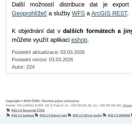
Další možností distribuce dat je export
Geoprohlížeč
a služby
WFS
a
ArcGIS REST
.
K objednání dat v
dalších formátech a jin
můžete využít aplikaci
eshop
.
Poslední aktualizace: 03.03.2026
Poslední revize:
03.03.2026
Autor: 224
Copyright © 2010 ČÚZK, Všechna práva vyhrazena
Kontakt: Pod sídlištěm 9/1800, 182 11 Praha 8, tel.: +420 284 041 111, fax: +420 284 041 416,
Uživate
RSS 2.0 Geoportál ČÚZK
RSS 2.0 Aplikace
RSS 2.0 Datové sady
RSS 2.0 Síťové služby
RSS 2.0 INSPIRE