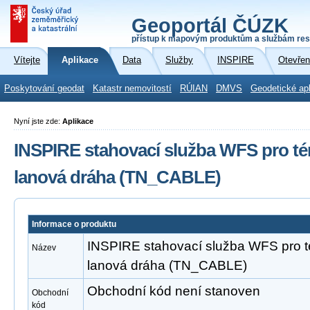
Geoportál ČÚZK
přístup k mapovým produktům a službám res
Vítejte
Aplikace
Data
Služby
INSPIRE
Otevřen
Poskytování geodat
Katastr nemovitostí
RÚIAN
DMVS
Geodetické ap
Nyní jste zde:
Aplikace
INSPIRE stahovací služba WFS pro té
lanová dráha (TN_CABLE)
Informace o produktu
INSPIRE stahovací služba WFS pro t
Název
lanová dráha (TN_CABLE)
Obchodní kód není stanoven
Obchodní
kód