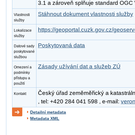
3.1 a zároveň splňuje standard OGC
Stáhnout dokument vlastnosti služby
Vlastnosti
služby
https://geoportal.cuzk.gov.cz/geoserv
Lokalizace
služby
Poskytovaná data
Datové sady
poskytované
službou
Zásady užívání dat a služeb ZÚ
Omezení a
podmínky
přístupu a
použití
Český úřad zeměměřický a katastráln
Kontakt
, tel: +420 284 041 598 , e-mail:
vero
Detailní metadata
Metadata XML