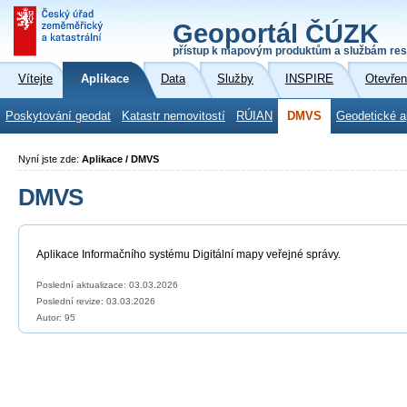
Geoportál ČÚZK
přístup k mapovým produktům a službám res
Vítejte
Aplikace
Data
Služby
INSPIRE
Otevřen
Poskytování geodat
Katastr nemovitostí
RÚIAN
DMVS
Geodetické a
Nyní jste zde:
Aplikace / DMVS
DMVS
Aplikace Informačního systému Digitální mapy veřejné správy.
Poslední aktualizace: 03.03.2026
Poslední revize:
03.03.2026
Autor: 95