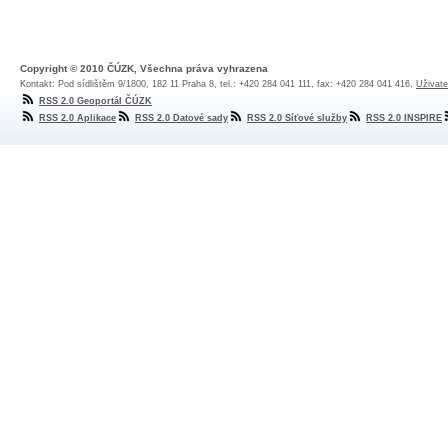
Copyright © 2010 ČÚZK, Všechna práva vyhrazena
Kontakt: Pod sídlištěm 9/1800, 182 11 Praha 8, tel.: +420 284 041 111, fax: +420 284 041 416,
Uživate
RSS 2.0 Geoportál ČÚZK
RSS 2.0 Aplikace
RSS 2.0 Datové sady
RSS 2.0 Síťové služby
RSS 2.0 INSPIRE