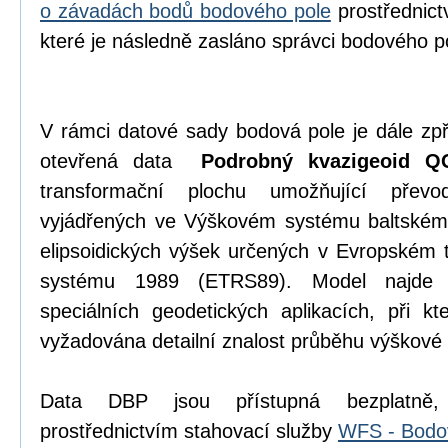
o závadách bodů bodového pole
prostřednict
které je následně zasláno správci bodového p
V rámci datové sady bodová pole je dále zpř
otevřená data
Podrobný kvazigeoid Q
transformační plochu umožňující přev
vyjádřených ve Výškovém systému baltském
elipsoidických výšek určených v Evropském 
systému 1989 (ETRS89). Model najde 
speciálních geodetických aplikacích, při kt
vyžadována detailní znalost průběhu výškové
Data DBP jsou přístupná bezplatn
prostřednictvím stahovací služby
WFS - Bodo