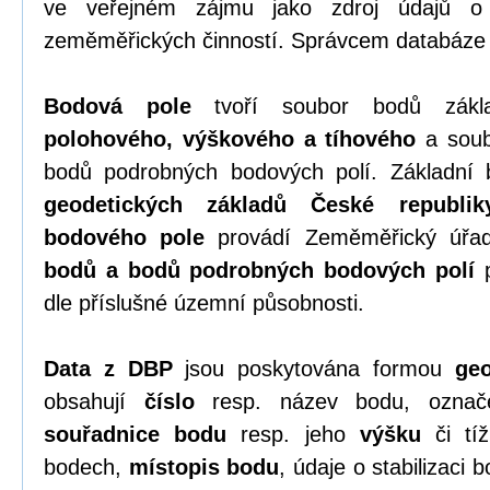
ve veřejném zájmu jako zdroj údajů o
zeměměřických činností. Správcem databáze
Bodová pole
tvoří soubor bodů zákla
polohového, výškového a tíhového
a soub
bodů podrobných bodových polí. Základní 
geodetických základů České republik
bodového pole
provádí Zeměměřický úřa
bodů a bodů podrobných bodových polí
p
dle příslušné územní působnosti.
Data z DBP
jsou poskytována formou
geo
obsahují
číslo
resp. název bodu, označen
souřadnice bodu
resp. jeho
výšku
či tíž
bodech,
místopis bodu
, údaje o stabilizaci