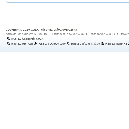
Copyright © 2010 ČÚZK, Všechna práva vyhrazena
Kontakt: Pod sídlištěm 9/1800, 182 11 Praha 8, tel.: +420 284 041 111, fax: +420 284 041 416,
Uživate
RSS 2.0 Geoportál ČÚZK
RSS 2.0 Aplikace
RSS 2.0 Datové sady
RSS 2.0 Síťové služby
RSS 2.0 INSPIRE