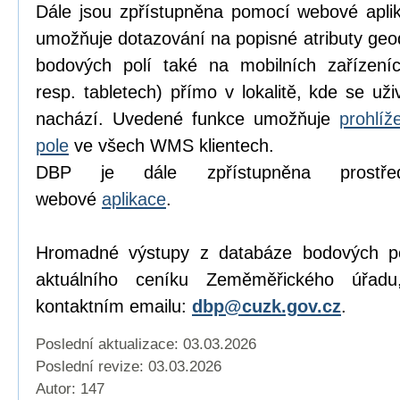
Dále jsou zpřístupněna pomocí webové apl
umožňuje dotazování na popisné atributy geo
bodových polí také na mobilních zařízeníc
resp. tabletech) přímo v lokalitě, kde se už
nachází. Uvedené funkce umožňuje
prohlí
pole
ve všech WMS klientech.
DBP je dále zpřístupněna prostředn
webové
aplikace
.
Hromadné výstupy z databáze bodových pol
aktuálního ceníku Zeměměřického úřad
kontaktním emailu:
dbp@cuzk.gov.cz
.
Poslední aktualizace: 03.03.2026
Poslední revize:
03.03.2026
Autor: 147