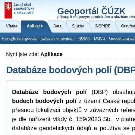
Geoportál ČÚZK
přístup k mapovým produktům a službám res
Vítejte
Aplikace
Data
Služby
INSPIRE
Otevřen
Poskytování geodat
Katastr nemovitostí
RÚIAN
DMVS
Geodetické ap
Nyní jste zde:
Aplikace
Databáze bodových polí (DBP
Databáze bodových polí
(DBP) obsahu
bodech bodových polí
z území České republ
přesnou lokalizaci objektů v závazných ref
je dle nařízení vlády č. 159/2023 Sb., v pla
databáze geodetických údajů a používá se p