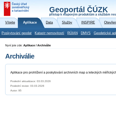
Geoportál ČÚZK
přístup k mapovým produktům a službám res
Vítejte
Aplikace
Data
Služby
INSPIRE
Otevřen
Poskytování geodat
Katastr nemovitostí
RÚIAN
DMVS
Geodetické ap
Nyní jste zde:
Aplikace / Archiválie
Archiválie
Aplikace pro prohlížení a poskytování archivních map a leteckých měřickýc
Poslední aktualizace: 03.03.2026
Poslední revize:
03.03.2026
Autor: 95