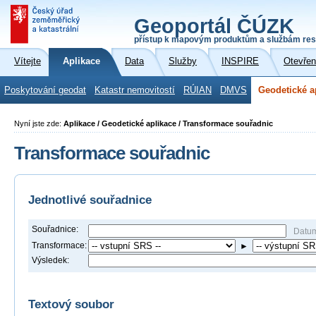
Geoportál ČÚZK
přístup k mapovým produktům a službám res
Vítejte
Aplikace
Data
Služby
INSPIRE
Otevřen
Poskytování geodat
Katastr nemovitostí
RÚIAN
DMVS
Geodetické a
Nyní jste zde:
Aplikace / Geodetické aplikace / Transformace souřadnic
Transformace souřadnic
Jednotlivé souřadnice
Souřadnice:
Datu
Transformace:
►
Výsledek:
Textový soubor