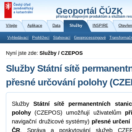
Geoportál ČÚZK
přístup k mapovým produktům a službám res
Vítejte
Aplikace
Data
Služby
INSPIRE
Otevřen
Vyhledávací
Prohlížecí
Stahovací
Geoprocessingové
Transformač
Nyní jste zde:
Služby / CZEPOS
Služby Státní sítě permanentn
přesné určování polohy (CZ
Služby
Státní sítě permanentních stani
polohy
(CZEPOS) umožňují uživatelům
př
navigační družicové systémy)
přesné určení
ČR
. Správa a poskytování služeb CZEP