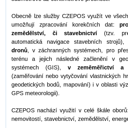
Obecně lze služby CZEPOS využít ve všech
umožňují zpracování korekčních dat:
pr
zemědělství, či stavebnictví
(tzv. pre
automatická navigace stavebních strojů)
dronů
, v záchranných systémech, pro přesn
terénu a jejich následné začlenění v geo
systémech (GIS),
v zeměměřictví a k
(zaměřování nebo vytyčování vlastnických hr
geodetických bodů, mapování) i v oblasti v
GPS meteorologii).
CZEPOS nachází využití v celé škále oborů:
nemovitostí, stavebnictví, zemědělství, energet