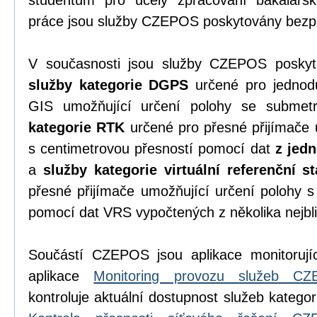
studentům pro účely zpracování bakalářsk
práce jsou služby CZEPOS poskytovány bezpl
V současnosti jsou služby CZEPOS poskyto
služby kategorie DGPS
určené pro jednodu
GIS umožňující určení polohy se submet
kategorie RTK
určené pro přesné přijímače 
s centimetrovou přesností pomocí dat
z jedn
a
služby kategorie virtuální referenční s
přesné přijímače umožňující určení polohy s
pomocí dat VRS vypočtených z několika nejbli
Součástí CZEPOS jsou aplikace monitorujíc
aplikace
Monitoring provozu služeb C
kontroluje aktuální dostupnost služeb katego