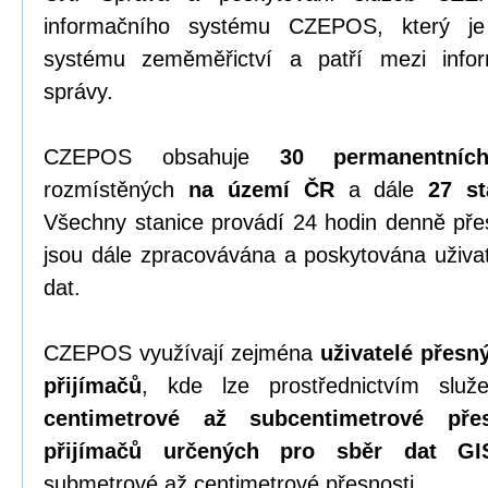
informačního systému CZEPOS, který je 
systému zeměměřictví a patří mezi info
správy.
CZEPOS obsahuje
30 permanentníc
rozmístěných
na území ČR
a dále
27 st
Všechny stanice provádí 24 hodin denně př
jsou dále zpracovávána a poskytována uživa
dat.
CZEPOS využívají zejména
uživatelé přes
přijímačů
, kde lze prostřednictvím sl
centimetrové až subcentimetrové přes
přijímačů určených pro sběr dat GI
submetrové až centimetrové přesnosti.