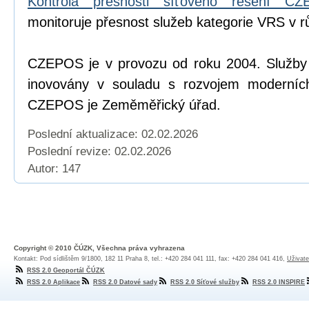
Kontrola přesnosti síťového řešení C
monitoruje přesnost služeb kategorie VRS v r
CZEPOS je v provozu od roku 2004. Služb
inovovány v souladu s rozvojem moderních
CZEPOS je Zeměměřický úřad.
Poslední aktualizace: 02.02.2026
Poslední revize:
02.02.2026
Autor: 147
Copyright © 2010 ČÚZK, Všechna práva vyhrazena
Kontakt: Pod sídlištěm 9/1800, 182 11 Praha 8, tel.: +420 284 041 111, fax: +420 284 041 416,
Uživate
RSS 2.0 Geoportál ČÚZK
RSS 2.0 Aplikace
RSS 2.0 Datové sady
RSS 2.0 Síťové služby
RSS 2.0 INSPIRE