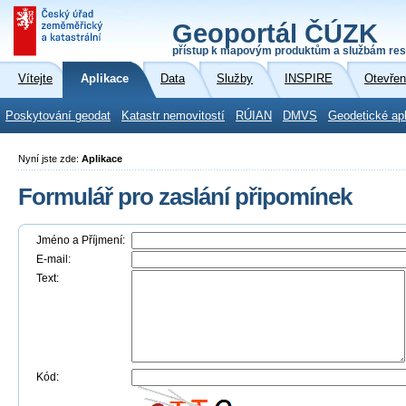
Geoportál ČÚZK
přístup k mapovým produktům a službám res
Vítejte
Aplikace
Data
Služby
INSPIRE
Otevřen
Poskytování geodat
Katastr nemovitostí
RÚIAN
DMVS
Geodetické ap
Nyní jste zde:
Aplikace
Formulář pro zaslání připomínek
Jméno a Příjmení:
E-mail:
Text:
Kód: