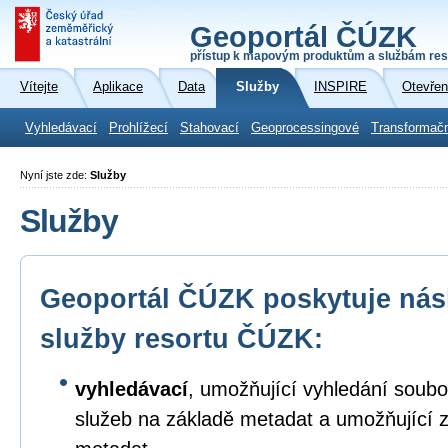
Geoportál ČÚZK
přístup k mapovým produktům a službám res
Vítejte
Aplikace
Data
Služby
INSPIRE
Otevřen
Vyhledávací
Prohlížecí
Stahovací
Geoprocessingové
Transformač
Nyní jste zde:
Služby
Služby
Geoportál ČÚZK poskytuje násl
služby resortu ČÚZK:
vyhledávací
, umožňující vyhledání soubo
služeb na základě metadat a umožňující 