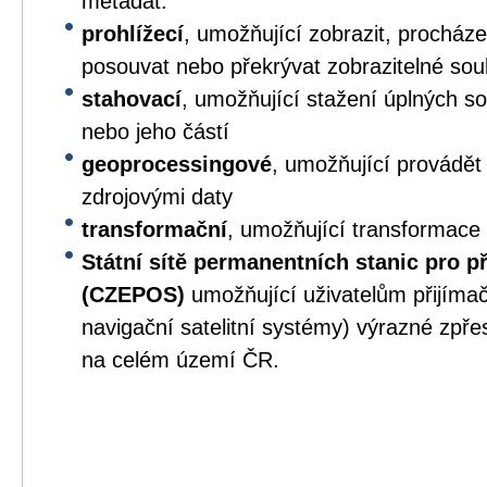
metadat.
prohlížecí
, umožňující zobrazit, procházet,
posouvat nebo překrývat zobrazitelné sou
stahovací
, umožňující stažení úplných s
nebo jeho částí
geoprocessingové
, umožňující provádět
zdrojovými daty
transformační
, umožňující transformace
Státní sítě permanentních stanic pro p
(CZEPOS)
umožňující uživatelům přijíma
navigační satelitní systémy) výrazné zpř
na celém území ČR.