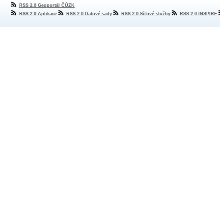
RSS 2.0 Geoportál ČÚZK
RSS 2.0 Aplikace
RSS 2.0 Datové sady
RSS 2.0 Síťové služby
RSS 2.0 INSPIRE