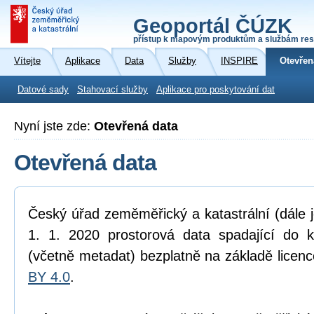
Geoportál ČÚZK
přístup k mapovým produktům a službám res
Vítejte
Aplikace
Data
Služby
INSPIRE
Otevřen
Datové sady
Stahovací služby
Aplikace pro poskytování dat
Nyní jste zde:
Otevřená data
Otevřená data
Český úřad zeměměřický a katastrální (dále 
1. 1. 2020 prostorová data spadající do 
(včetně metadat) bezplatně na základě licen
BY 4.0
.