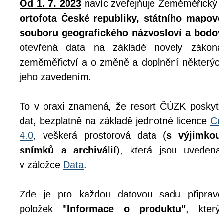
Od 1. 7. 2023
navíc zveřejňuje Zeměměřický
ortofota České republiky, státního mapov
souboru geografického názvosloví a bodo
otevřená data na základě novely zák
zeměměřictví a o změně a doplnění některýc
jeho zavedením.
To v praxi znamená, že resort ČÚZK poskyt
dat, bezplatně na základě jednotné licence
C
4.0
, veškerá prostorová data (
s výjimko
snímků a archiválií
), která jsou uvede
v záložce
Data
.
Zde je pro každou datovou sadu připrav
položek
"Informace o produktu"
, kter