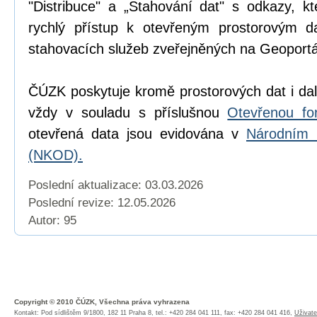
"Distribuce" a „Stahování dat" s odkazy, k
rychlý přístup k otevřeným prostorovým d
stahovacích služeb zveřejněných na Geoport
ČÚZK poskytuje kromě prostorových dat i dal
vždy v souladu s příslušnou
Otevřenou fo
otevřená data jsou evidována v
Národním 
(NKOD).
Poslední aktualizace: 03.03.2026
Poslední revize:
12.05.2026
Autor: 95
Copyright © 2010 ČÚZK, Všechna práva vyhrazena
Kontakt: Pod sídlištěm 9/1800, 182 11 Praha 8, tel.: +420 284 041 111, fax: +420 284 041 416,
Uživate