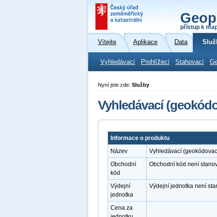
Geop
přístup k ma
Vítejte
Aplikace
Data
Služ
Vyhledávací
Prohlížecí
Stahovací
Ge
Nyní jste zde:
Služby
Vyhledávací (geokódo
Informace o produktu
Název
Vyhledávací (geokódovac
Obchodní
Obchodní kód není stano
kód
Výdejní
Výdejní jednotka není st
jednotka
Cena za
jednotku