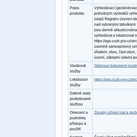
Popis
Vyhledávací (geokódovac
produktu
jednotných výsledků vyhl
údajů Registru územní id
nad vybranými tabulkami f
jsou denně aktualizována
vyhledávat a lokalizovat
https://ags.cuzk.gov.cz/ar
územně samosprávný cele
úřadem, obec, část obce, 
území, základní sídelní je
Vlastnosti
Stáhnout dokument vlastn
služby
Lokalizace
https://ags.cuzk.gov.cz/
služby
Datové sady
poskytované
službou
Omezení a
Zásady užívání dat a slu
podmínky
přístupu a
použití