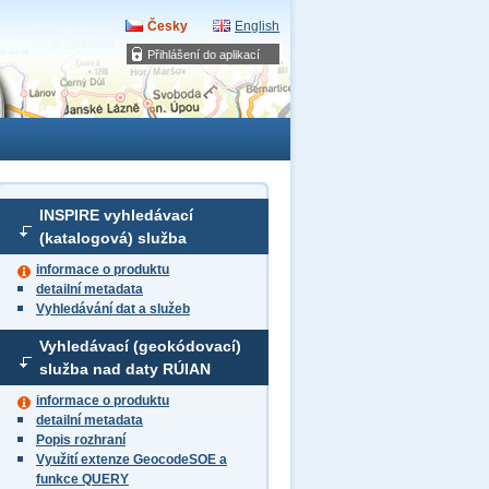
Česky
English
Přihlášení do aplikací
INSPIRE vyhledávací
(katalogová) služba
informace o produktu
detailní metadata
Vyhledávání dat a služeb
Vyhledávací (geokódovací)
služba nad daty RÚIAN
informace o produktu
detailní metadata
Popis rozhraní
Využití extenze GeocodeSOE a
funkce QUERY