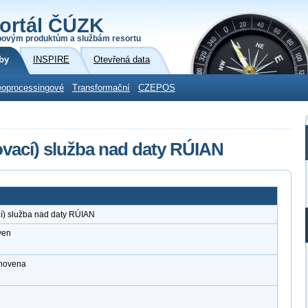
ortál ČÚZK
povým produktům a službám resortu
by
INSPIRE
Otevřená data
oprocessingové
Transformační
CZEPOS
vací) služba nad daty RÚIAN
í) služba nad daty RÚIAN
ven
anovena