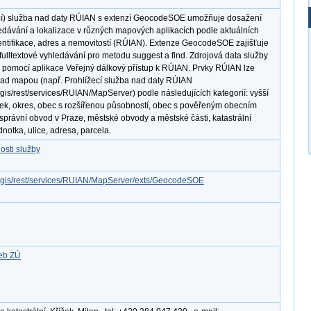
í) služba nad daty RÚIAN s extenzí GeocodeSOE umožňuje dosažení
edávání a lokalizace v různých mapových aplikacích podle aktuálních
entifikace, adres a nemovitostí (RÚIAN). Extenze GeocodeSOE zajišťuje
ulltextové vyhledávání pro metodu suggest a find. Zdrojová data služby
 pomocí aplikace Veřejný dálkový přístup k RÚIAN. Prvky RÚIAN lze
 nad mapou (např. Prohlížecí služba nad daty RÚIAN
cgis/rest/services/RUIAN/MapServer) podle následujících kategorií: vyšší
k, okres, obec s rozšířenou působností, obec s pověřeným obecním
správní obvod v Praze, městské obvody a městské části, katastrální
dnotka, ulice, adresa, parcela.
osti služby
arcgis/rest/services/RUIAN/MapServer/exts/GeocodeSOE
žeb ZÚ