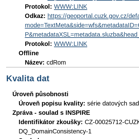
Protokol:
WWW:LINK
Odkaz:
https://geoportal.cuzk.gov.cz/def
mode=TextMeta&side=wfs&metadataI
P&metadataXSL=metadata.sluzba&head
Protokol:
WWW:LINK
Offline
Název:
cdRom
Kvalita dat
Úroveň působnosti
Úroveň popisu kvality:
série datových sad
Zpráva - soulad s INSPIRE
Identifikátor zkoušky:
CZ-00025712-CU
DQ_DomainConsistency-1