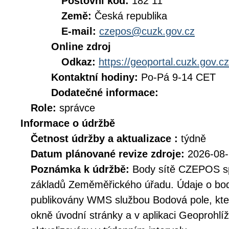
Poštovní kód:
182 11
Země:
Česká republika
E-mail:
czepos@cuzk.gov.cz
Online zdroj
Odkaz:
https://geoportal.cuzk.gov.cz
Kontaktní hodiny:
Po-Pá 9-14 CET
Dodatečné informace:
Role:
správce
Informace o údržbě
Četnost údržby a aktualizace :
týdně
Datum plánované revize zdroje:
2026-08
Poznámka k údržbě:
Body sítě CZEPOS sp
základů Zeměměřického úřadu. Údaje o bo
publikovány WMS službou Bodová pole, kt
okně úvodní stránky a v aplikaci Geoprohlí