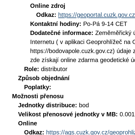
Online zdroj
Odkaz:
https://geoportal.cuzk.gov.cz
Kontaktní hodiny:
Po-Pá 9-14 CET
Dodatečné informace:
Zeměměřický ú
Internetu ( v aplikaci Geoprohlížeč n
https://bodovapole.cuzk.gov.cz) údaje 
zde získají online zdarma geodetické 
Role:
distributor
Způsob objednání
Poplatky:
Možnosti přenosu
Jednotky distribuce:
bod
Velikost přenosové jednotky v MB:
0.001
Online
Odkaz:
https://ags.cuzk.gov.cz/geoprohl