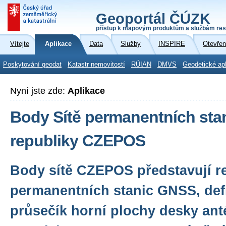
Geoportál ČÚZK
přístup k mapovým produktům a službám res
Vítejte
Aplikace
Data
Služby
INSPIRE
Otevřen
Poskytování geodat
Katastr nemovitostí
RÚIAN
DMVS
Geodetické ap
Nyní jste zde:
Aplikace
Body Sítě permanentních st
republiky CZEPOS
Body sítě CZEPOS představují r
permanentních stanic GNSS, def
průsečík horní plochy desky ant