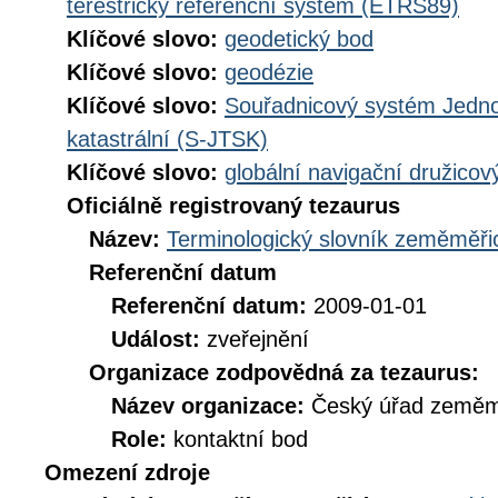
terestrický referenční systém (ETRS89)
Klíčové slovo:
geodetický bod
Klíčové slovo:
geodézie
Klíčové slovo:
Souřadnicový systém Jednot
katastrální (S-JTSK)
Klíčové slovo:
globální navigační družico
Oficiálně registrovaný tezaurus
Název:
Terminologický slovník zeměměřic
Referenční datum
Referenční datum:
2009-01-01
Událost:
zveřejnění
Organizace zodpovědná za tezaurus:
Název organizace:
Český úřad zeměmě
Role:
kontaktní bod
Omezení zdroje