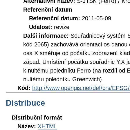
Alternativní název:
S-JTSK (Ferro) / Kr
Referenční datum
Referenční datum:
2011-05-09
Událost:
revize
Další informace:
Souřadnicový systém 
kód 2065) zachovává orientaci os danou 
osa X směřuje od počátku zobrazení klad
západ. Umístění počátku souřadnic Y,X 
k nultému poledníku Ferro (na rozdíl od
nultému poledníku Greenwich).
Kód:
http://www.opengis.net/def/crs/EPSG
Distribuce
Distribuční formát
Název:
XHTML