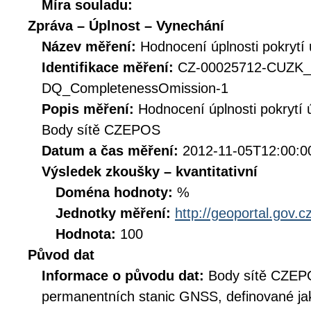
Míra souladu:
Zpráva – Úplnost – Vynechání
Název měření:
Hodnocení úplnosti pokrytí
Identifikace měření:
CZ-00025712-CUZK
DQ_CompletenessOmission-1
Popis měření:
Hodnocení úplnosti pokrytí
Body sítě CZEPOS
Datum a čas měření:
2012-11-05T12:00:0
Výsledek zkoušky – kvantitativní
Doména hodnoty:
%
Jednotky měření:
http://geoportal.gov.c
Hodnota:
100
Původ dat
Informace o původu dat:
Body sítě CZEPO
permanentních stanic GNSS, definované jak