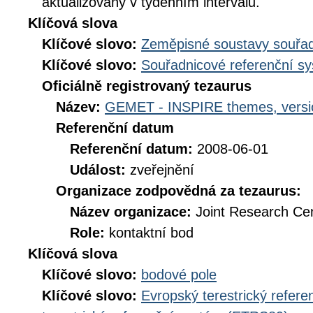
aktualizovány v týdenním intervalu.
Klíčová slova
Klíčové slovo:
Zeměpisné soustavy souřad
Klíčové slovo:
Souřadnicové referenční s
Oficiálně registrovaný tezaurus
Název:
GEMET - INSPIRE themes, versi
Referenční datum
Referenční datum:
2008-06-01
Událost:
zveřejnění
Organizace zodpovědná za tezaurus:
Název organizace:
Joint Research Ce
Role:
kontaktní bod
Klíčová slova
Klíčové slovo:
bodové pole
Klíčové slovo:
Evropský terestrický refer