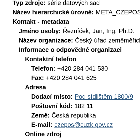
Typ zdroje:
série datových sad
Název hierarchické úrovně:
META_CZEPOS
Kontakt - metadata
Jméno osoby:
Řezníček, Jan, Ing. Ph.D.
Název organizace:
Český úřad zeměměřick
Informace o odpovědné organizaci
Kontaktní telefon
Telefon:
+420 284 041 530
Fax:
+420 284 041 625
Adresa
Dodací místo:
Pod sídlištěm 1800/9
Poštovní kód:
182 11
Země:
Česká republika
E-mail:
czepos@cuzk.gov.cz
Online zdroj