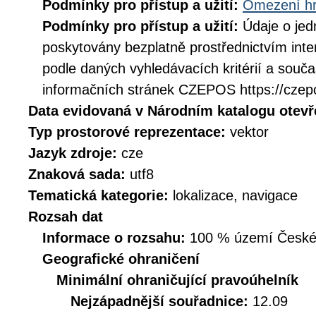
Podmínky pro přístup a užití:
Omezení hr
Podmínky pro přístup a užití:
Údaje o jed
poskytovány bezplatně prostřednictvím inte
podle daných vyhledávacích kritérií a souč
informačních stránek CZEPOS https://czep
Data evidovaná v Národním katalogu otev
Typ prostorové reprezentace:
vektor
Jazyk zdroje:
cze
Znaková sada:
utf8
Tematická kategorie:
lokalizace, navigace
Rozsah dat
Informace o rozsahu:
100 % území České r
Geografické ohraničení
Minimální ohraničující pravoúhelník
Nejzápadnější souřadnice:
12.09