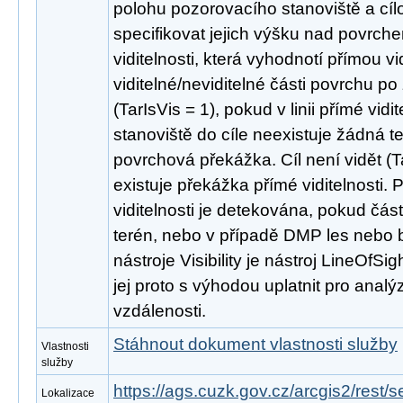
polohu pozorovacího stanoviště a cíl
specifikovat jejich výšku nad povrche
viditelnosti, která vyhodnotí přímou vid
viditelné/neviditelné části povrchu po z
(TarIsVis = 1), pokud v linii přímé vid
stanoviště do cíle neexistuje žádná 
povrchová překážka. Cíl není vidět (T
existuje překážka přímé viditelnosti. 
viditelnosti je detekována, pokud část
terén, nebo v případě DMP les nebo 
nástroje Visibility je nástroj LineOfSig
jej proto s výhodou uplatnit pro analýz
vzdálenosti.
Stáhnout dokument vlastnosti služby
Vlastnosti
služby
https://ags.cuzk.gov.cz/arcgis2/rest/
Lokalizace