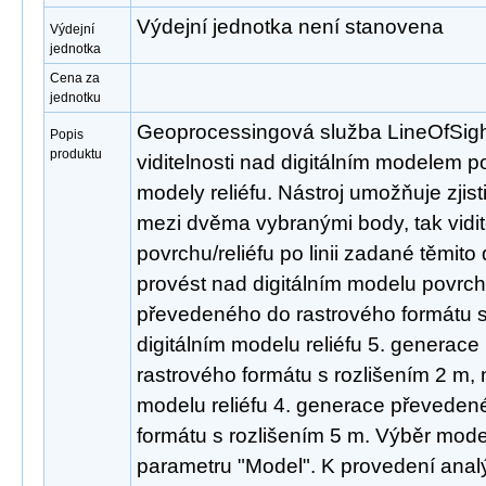
Výdejní jednotka není stanovena
Výdejní
jednotka
Cena za
jednotku
Geoprocessingová služba LineOfSight
Popis
produktu
viditelnosti nad digitálním modelem p
modely reliéfu. Nástroj umožňuje zjisti
mezi dvěma vybranými body, tak vidite
povrchu/reliéfu po linii zadané těmit
provést nad digitálním modelu povrc
převedeného do rastrového formátu s
digitálním modelu reliéfu 5. generac
rastrového formátu s rozlišením 2 m, 
modelu reliéfu 4. generace převeden
formátu s rozlišením 5 m. Výběr mode
parametru "Model". K provedení analý