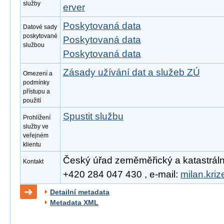
služby
erver
Poskytovaná data
Datové sady
poskytované
Poskytovaná data
službou
Poskytovaná data
Zásady užívání dat a služeb ZÚ
Omezení a
podmínky
přístupu a
použití
Spustit službu
Prohlížení
služby ve
veřejném
klientu
Český úřad zeměměřický a katastrální, 
Kontakt
+420 284 047 430 , e-mail:
milan.kri
Detailní metadata
Metadata XML