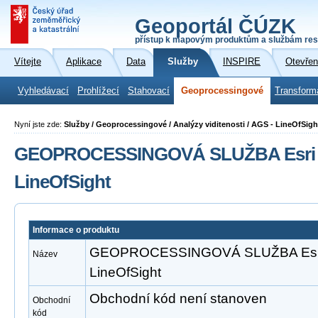
Geoportál ČÚZK
přístup k mapovým produktům a službám res
Vítejte
Aplikace
Data
Služby
INSPIRE
Otevřen
Vyhledávací
Prohlížecí
Stahovací
Geoprocessingové
Transform
Nyní jste zde:
Služby / Geoprocessingové / Analýzy viditenosti / AGS - LineOfSigh
GEOPROCESSINGOVÁ SLUŽBA Esri A
LineOfSight
Informace o produktu
GEOPROCESSINGOVÁ SLUŽBA Esri 
Název
LineOfSight
Obchodní kód není stanoven
Obchodní
kód