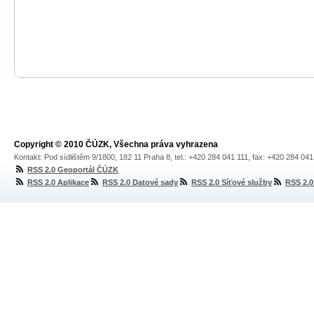
Copyright © 2010 ČÚZK, Všechna práva vyhrazena
Kontakt: Pod sídlištěm 9/1800, 182 11 Praha 8, tel.: +420 284 041 111, fax: +420 284 04
RSS 2.0 Geoportál ČÚZK
RSS 2.0 Aplikace
RSS 2.0 Datové sady
RSS 2.0 Síťové služby
RSS 2.0