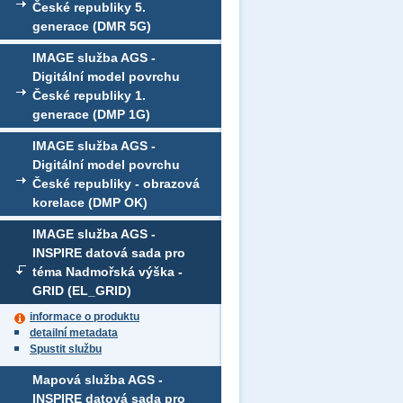
České republiky 5.
generace (DMR 5G)
IMAGE služba AGS -
Digitální model povrchu
České republiky 1.
generace (DMP 1G)
IMAGE služba AGS -
Digitální model povrchu
České republiky - obrazová
korelace (DMP OK)
IMAGE služba AGS -
INSPIRE datová sada pro
téma Nadmořská výška -
GRID (EL_GRID)
informace o produktu
detailní metadata
Spustit službu
Mapová služba AGS -
INSPIRE datová sada pro