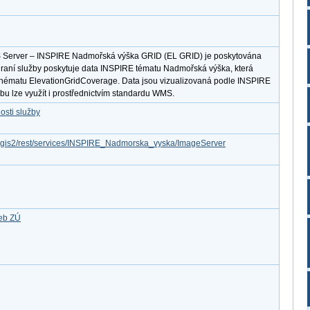
S Server – INSPIRE Nadmořská výška GRID (EL GRID) je poskytována
hraní služby poskytuje data INSPIRE tématu Nadmořská výška, která
chématu ElevationGridCoverage. Data jsou vizualizovaná podle INSPIRE
u lze využít i prostřednictvím standardu WMS.
osti služby
arcgis2/rest/services/INSPIRE_Nadmorska_vyska/ImageServer
žeb ZÚ