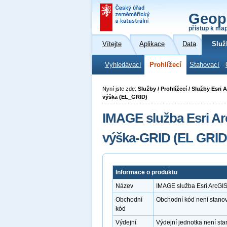
Geop
přístup k ma
Vítejte
Aplikace
Data
Služ
Vyhledávací
Prohlížecí
Stahovací
Nyní jste zde:
Služby / Prohlížecí / Služby Esr
výška (EL_GRID)
IMAGE služba Esri A
výška-GRID (EL GRID
Informace o produktu
Název
IMAGE služba Esri ArcGI
Obchodní
Obchodní kód není stano
kód
Výdejní
Výdejní jednotka není st