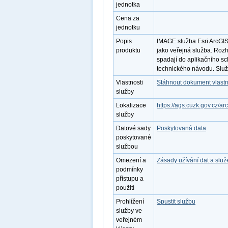
jednotka
Cena za
jednotku
Popis
IMAGE služba Esri ArcGI
produktu
jako veřejná služba. Roz
spadají do aplikačního s
technického návodu. Služb
Vlastnosti
Stáhnout dokument vlastn
služby
Lokalizace
https://ags.cuzk.gov.cz/
služby
Datové sady
Poskytovaná data
poskytované
službou
Omezení a
Zásady užívání dat a slu
podmínky
přístupu a
použití
Prohlížení
Spustit službu
služby ve
veřejném