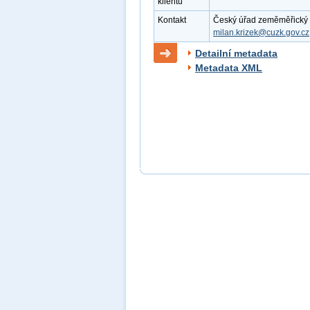
klientu
Kontakt
Český úřad zeměměřický a k
milan.krizek@cuzk.gov.cz
Detailní metadata
Metadata XML