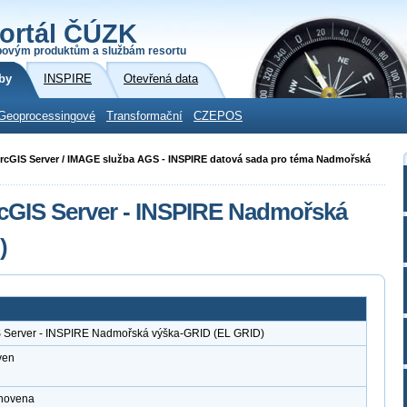
ortál ČÚZK
povým produktům a službám resortu
by
INSPIRE
Otevřená data
Geoprocessingové
Transformační
CZEPOS
i ArcGIS Server / IMAGE služba AGS - INSPIRE datová sada pro téma Nadmořská
rcGIS Server - INSPIRE Nadmořská
)
S Server - INSPIRE Nadmořská výška-GRID (EL GRID)
ven
anovena