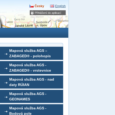
Česky
English
Přihlášení do aplikací
Mapová služba AGS –
ZABAGED® - polohopis
Mapová služba AGS -
ZABAGED® - vrstevnice
Mapová služba AGS - nad
daty RÚIAN
Mapová služba AGS -
GEONAMES
Mapová služba AGS -
Bodová pole