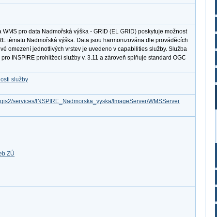
ba WMS pro data Nadmořská výška - GRID (EL GRID) poskytuje možnost
IRE tématu Nadmořská výška. Data jsou harmonizována dle prováděcích
vé omezení jednotlivých vrstev je uvedeno v capabilities služby. Služba
 pro INSPIRE prohlížecí služby v. 3.11 a zároveň splňuje standard OGC
osti služby
/arcgis2/services/INSPIRE_Nadmorska_vyska/ImageServer/WMSServer
žeb ZÚ