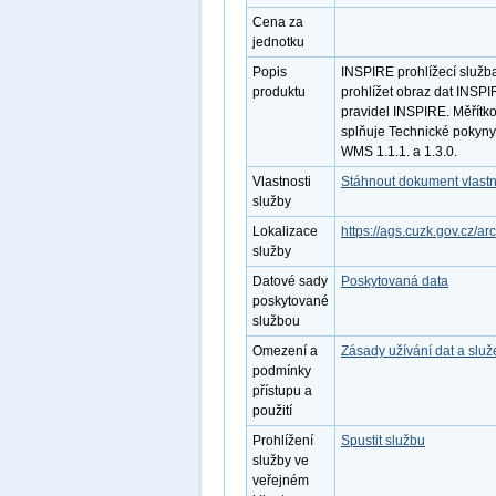
Cena za
jednotku
Popis
INSPIRE prohlížecí služ
produktu
prohlížet obraz dat INSP
pravidel INSPIRE. Měřítko
splňuje Technické pokyny
WMS 1.1.1. a 1.3.0.
Vlastnosti
Stáhnout dokument vlastn
služby
Lokalizace
https://ags.cuzk.gov.cz
služby
Datové sady
Poskytovaná data
poskytované
službou
Omezení a
Zásady užívání dat a slu
podmínky
přístupu a
použití
Prohlížení
Spustit službu
služby ve
veřejném