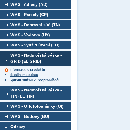
WMS - Adresy (AD)
WMS - Parcely (CP)
WMS - Dopravní sítě (TN)
WMS - Vodstvo (HY)
WMS - Využití území (LU)
WMS - Nadmořská výška -
GRID (EL GRID)
informace o produktu
detailní metadata
Spustit službu v Geoprohlížeči
WMS - Nadmořská výška -
TIN (EL TIN)
WMS - Ortofotosnímky (OI)
WMS - Budovy (BU)
Odkazy