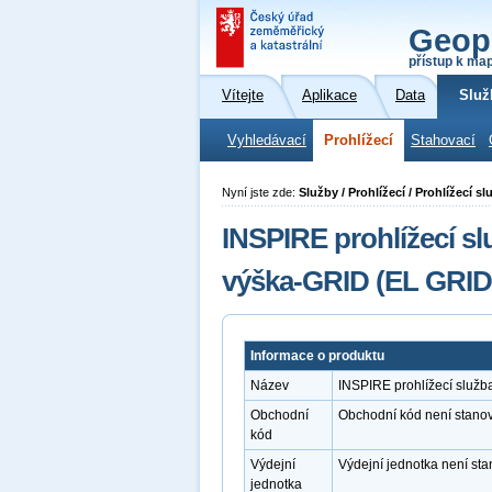
Geop
přístup k ma
Vítejte
Aplikace
Data
Služ
Vyhledávací
Prohlížecí
Stahovací
Nyní jste zde:
Služby / Prohlížecí / Prohlížecí
INSPIRE prohlížecí 
výška-GRID (EL GRID
Informace o produktu
Název
INSPIRE prohlížecí služ
Obchodní
Obchodní kód není stano
kód
Výdejní
Výdejní jednotka není st
jednotka