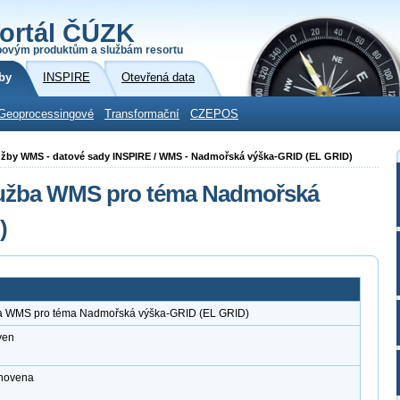
ortál ČÚZK
povým produktům a službám resortu
by
INSPIRE
Otevřená data
Geoprocessingové
Transformační
CZEPOS
 služby WMS - datové sady INSPIRE / WMS - Nadmořská výška-GRID (EL GRID)
služba WMS pro téma Nadmořská
)
ba WMS pro téma Nadmořská výška-GRID (EL GRID)
ven
anovena