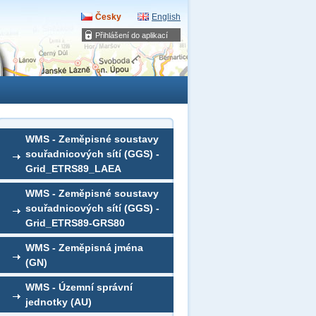
Česky
English
Přihlášení do aplikací
WMS - Zeměpisné soustavy
souřadnicových sítí (GGS) -
Grid_ETRS89_LAEA
WMS - Zeměpisné soustavy
souřadnicových sítí (GGS) -
Grid_ETRS89-GRS80
WMS - Zeměpisná jména
(GN)
WMS - Územní správní
jednotky (AU)