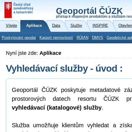
Geoportál ČÚZK
přístup k mapovým produktům a službám res
Vítejte
Aplikace
Data
Služby
INSPIRE
Otevřen
Poskytování geodat
Katastr nemovitostí
RÚIAN
DMVS
Geodetické ap
Nyní jste zde:
Aplikace
Vyhledávací služby - úvod :
Geoportál ČÚZK poskytuje metadatové zá
prostorových datech resortu ČÚZK pr
vyhledávací (katalogové) služby
.
Služba umožňuje klientům vyhledat a zís