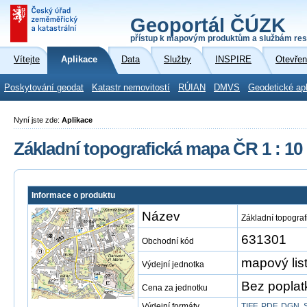
Geoportál ČÚZK
přístup k mapovým produktům a službám res
Vítejte
Aplikace
Data
Služby
INSPIRE
Otevřen
Poskytování geodat
Katastr nemovitostí
RÚIAN
DMVS
Geodetické ap
Nyní jste zde:
Aplikace
Základní topografická mapa ČR 1 : 10
Informace o produktu
Název
Základní topogra
631301
Obchodní kód
mapový li
Výdejní jednotka
Bez poplat
Cena za jednotku
Výdejní formáty
TIFF
,
PDF
,
DGN
,