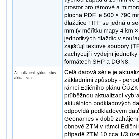
prostor pro rámové a mimo
plocha PDF je 500 × 790 mm
dlaždice TIFF se jedná o 
mm (v měřítku mapy 4 km × 
jednotlivých dlaždic v sou
zajišťují textové soubory (T
zachycují i výdejní jednotky
formátech SHP a DGN8.
Celá datová série je aktua
Aktualizacni cyklus - stav
aktualizace
základními způsoby - peri
rámci Edičního plánu ČÚZK 
průběžnou aktualizací vybr
aktuálních podkladových dat
odpovídá podkladovým d
Geonames v době zahájení 
obnově ZTM v rámci Ediční
případě ZTM 10 cca 1/3 úz