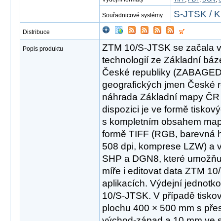
S-JTSK / K
Souřadnicové systémy
Distribuce
ZTM 10/S-JTSK se začala v r
Popis produktu
technologií ze Základní báz
České republiky (ZABAGED
geografických jmen České 
náhrada Základní mapy ČR 
dispozici je ve formě tisk
s kompletním obsahem mapov
formě TIFF (RGB, barevná hl
508 dpi, komprese LZW) a 
SHP a DGN8, které umožňují 
míře i editovat data ZTM 1
aplikacích. Výdejní jednotk
10/S-JTSK. V případě tisko
plochu 400 × 500 mm s př
východ-západ a 10 mm ve sm