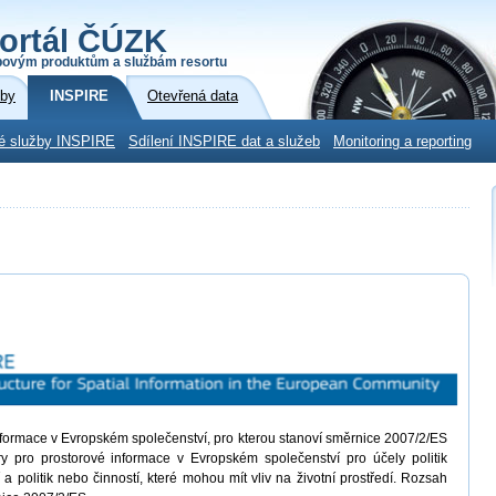
ortál ČÚZK
povým produktům a službám resortu
žby
INSPIRE
Otevřená data
é služby INSPIRE
Sdílení INSPIRE dat a služeb
Monitoring a reporting
informace v Evropském společenství, pro kterou stanoví směrnice 2007/2/ES
ury pro prostorové informace v Evropském společenství pro účely politik
í a politik nebo činností, které mohou mít vliv na životní prostředí. Rozsah