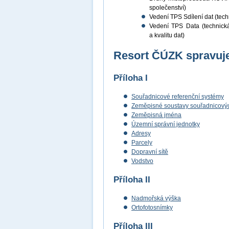
společenství)
Vedení TPS Sdílení dat (techn
Vedení TPS Data (technická 
a kvalitu dat)
Resort ČÚZK spravuje
Příloha I
Souřadnicové referenční systémy
Zeměpisné soustavy souřadnicových
Zeměpisná jména
Územní správní jednotky
Adresy
Parcely
Dopravní sítě
Vodstvo
Příloha II
Nadmořská výška
Ortofotosnímky
Příloha III