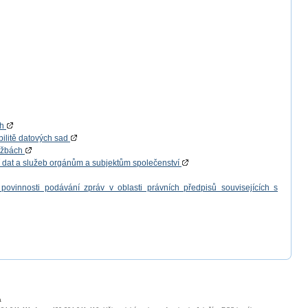
ch
bilitě datových sad
lužbách
í dat a služeb orgánům a subjektům společenství
povinnosti podávání zpráv v oblasti právních předpisů souvisejících s
a