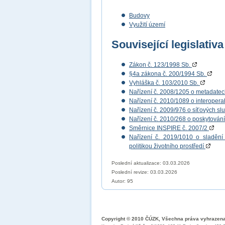
Budovy
Využití území
Související legislativa
Zákon č. 123/1998 Sb.
§4a zákona č. 200/1994 Sb.
Vyhláška č. 103/2010 Sb.
Nařízení č. 2008/1205 o metadate
Nařízení č. 2010/1089 o interopera
Nařízení č. 2009/976 o síťových s
Nařízení č. 2010/268 o poskytován
Směrnice INSPIRE č. 2007/2
Nařízení č. 2019/1010 o sladění 
politikou životního prostředí
Poslední aktualizace: 03.03.2026
Poslední revize:
03.03.2026
Autor: 95
Copyright © 2010 ČÚZK, Všechna práva vyhrazen