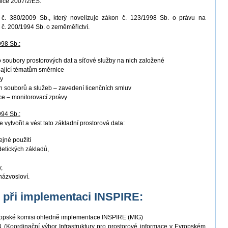
nice 2007/2/ES.
. 380/2009 Sb., který novelizuje zákon č. 123/1998 Sb. o právu na
 č. 200/1994 Sb. o zeměměřictví.
998 Sb.:
ro soubory prostorových dat a síťové služby na nich založené
ající tématům směrnice
by
 souborů a služeb – zavedení licenčních smluv
ace – monitorovací zprávy
994 Sb.:
 vytvořit a vést tato základní prostorová data:
ejné použití
detických základů,
,
názvosloví.
K při implementaci INSPIRE:
vropské komisi ohledně implementace INSPIRE (MIG)
(Koordinační výbor Infrastruktury pro prostorové informace v Evropském