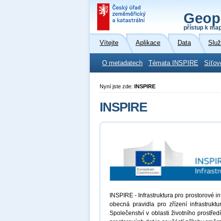
Geop
přístup k ma
Vítejte
Aplikace
Data
Slu
O metadatech
Témata INSPIRE
Síťov
Nyní jste zde:
INSPIRE
INSPIRE
INSPIRE - Infrastruktura pro prostorové 
obecná pravidla pro zřízení infrastrukt
Společenství v oblasti životního prostřed