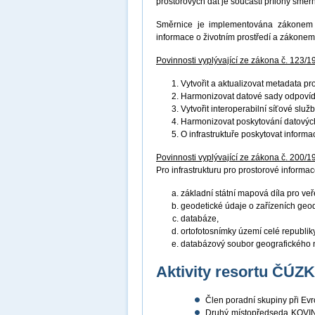
prostorových dat je součástí přílohy směr
Směrnice je implementována zákonem č
informace o životním prostředí a zákonem
Povinnosti vyplývající ze zákona č. 123/1
Vytvořit a aktualizovat metadata p
Harmonizovat datové sady odpovíd
Vytvořit interoperabilní síťové služ
Harmonizovat poskytování datových
O infrastruktuře poskytovat inform
Povinnosti vyplývající ze zákona č. 200/1
Pro infrastrukturu pro prostorové informace
základní státní mapová díla pro veř
geodetické údaje o zařízeních geo
databáze,
ortofotosnímky území celé republiky
databázový soubor geografického 
Aktivity resortu ČÚZ
Člen poradní skupiny při E
Druhý místopředseda KOVIN 