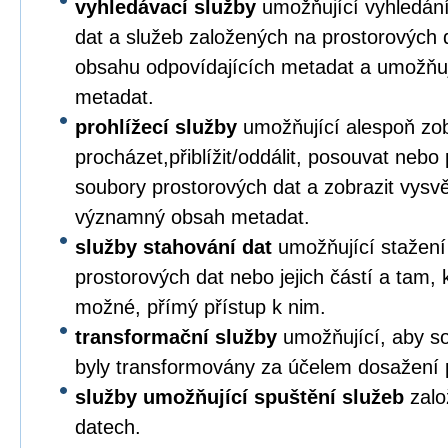
vyhledávací služby
umožňující vyhledání
dat a služeb založených na prostorových 
obsahu odpovídajících metadat a umožňuj
metadat.
prohlížecí služby
umožňující alespoň zob
procházet,přiblížit/oddálit, posouvat nebo
soubory prostorových dat a zobrazit vysvětl
významný obsah metadat.
služby stahování dat
umožňující stažení
prostorových dat nebo jejich částí a tam, k
možné, přímý přístup k nim.
transformační služby
umožňující, aby so
byly transformovány za účelem dosažení pl
služby umožňující spuštění služeb
zalo
datech.