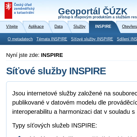
Geoportál ČÚZK
přístup k mapovým produktům a službám res
Vítejte
Aplikace
Data
Služby
INSPIRE
Otevřen
O metadatech
Témata INSPIRE
Síťové služby INSPIRE
Sdílení IN
Nyní jste zde:
INSPIRE
Síťové služby INSPIRE
Jsou internetové služby založené na soubore
publikované v datovém modelu dle prováděcíc
interoperabilitu a harmonizaci dat v souladu 
Typy síťových služeb INSPIRE: