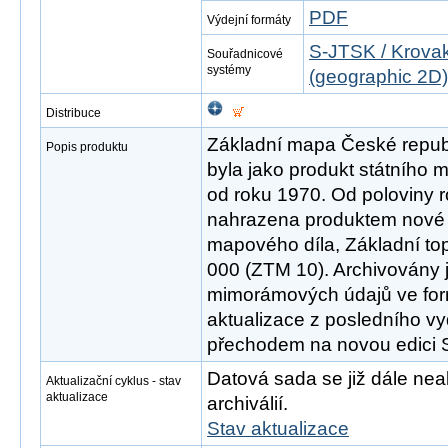
PDF
Výdejní formáty
S-JTSK / Krovak
Souřadnicové
systémy
(geographic 2D)
Distribuce
Základní mapa České republ
Popis produktu
byla jako produkt státního
od roku 1970. Od poloviny 
nahrazena produktem nové 
mapového díla, Základní to
000 (ZTM 10). Archivovány 
mimorámových údajů ve fo
aktualizace z posledního v
přechodem na novou edici
Datová sada se již dále neak
Aktualizační cyklus - stav
aktualizace
archiválií.
Stav aktualizace