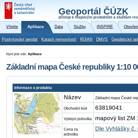
Geoportál ČÚZK
přístup k mapovým produktům a službám res
Vítejte
Aplikace
Data
Služby
INSPIRE
Otevřen
Poskytování geodat
Katastr nemovitostí
RÚIAN
DMVS
Geodetické ap
Nyní jste zde:
Aplikace
Základní mapa České republiky 1:10 0
Informace o produktu
Název
Základní mapa České rep
63819041
Obchodní kód
mapový list ZM 
Výdejní jednotka
Dle Vyhlášky č.
Cena za
jednotku