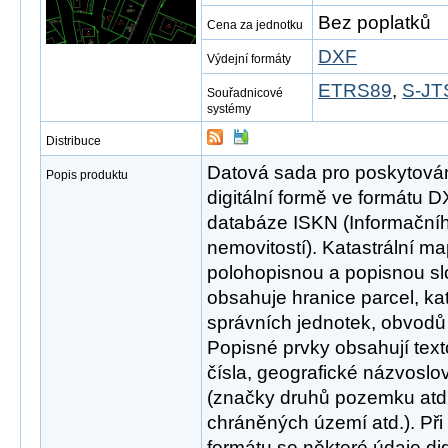
Bez poplatků
Cena za jednotku
DXF
Výdejní formáty
ETRS89
,
S-JTS
Souřadnicové
systémy
Distribuce
Datová sada pro poskytován
Popis produktu
digitální formě ve formátu D
databáze ISKN (Informačníh
nemovitostí). Katastrální m
polohopisnou a popisnou sl
obsahuje hranice parcel, ka
správních jednotek, obvodů
Popisné prvky obsahují text
čísla, geografické názvoslo
(značky druhů pozemku atd.)
chráněných území atd.). Při
formátu se některé údaje di