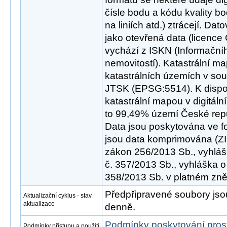
čísle bodu a kódu kvality b
na liniích atd.) ztrácejí. D
jako otevřená data (licence
vychází z ISKN (Informační
nemovitostí). Katastrální m
katastrálních územích v s
JTSK (EPSG:5514). K dispoz
katastrální mapou v digitální
to 99,49% území České repub
Data jsou poskytována ve f
jsou data komprimována (ZIP
zákon 256/2013 Sb., vyhlášk
č. 357/2013 Sb., vyhláška o
358/2013 Sb. v platném zně
Předpřipravené soubory js
Aktualizační cyklus - stav
aktualizace
denně.
Podmínky poskytování pros
Podmínky přístupu a použití