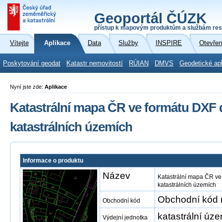
Geoportál ČÚZK
přístup k mapovým produktům a službám res
Vítejte
Aplikace
Data
Služby
INSPIRE
Otevřen
Poskytování geodat
Katastr nemovitostí
RÚIAN
DMVS
Geodetické ap
Nyní jste zde:
Aplikace
Katastrální mapa ČR ve formátu DXF 
katastrálních územích
Informace o produktu
Název
Katastrální mapa ČR ve
katastrálních územích
Obchodní kód 
Obchodní kód
katastrální úze
Výdejní jednotka