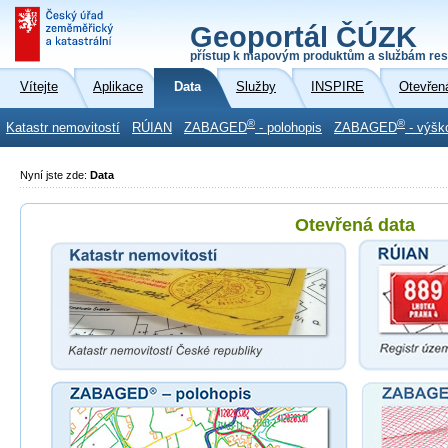
Geoportál ČÚZK
přístup k mapovým produktům a službám res
Vítejte
Aplikace
Data
Služby
INSPIRE
Otevřen
®
®
Katastr nemovitostí
RÚIAN
ZABAGED
- polohopis
ZABAGED
- výšk
Nyní jste zde:
Data
Otevřená data