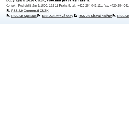
Copyright © 2010 ČÚZK, Všechna práva vyhrazena
Kontakt: Pod sídlištěm 9/1800, 182 11 Praha 8, tel.: +420 284 041 111, fax: +420 284 04
RSS 2.0 Geoportál ČÚZK
RSS 2.0 Aplikace
RSS 2.0 Datové sady
RSS 2.0 Síťové služby
RSS 2.0