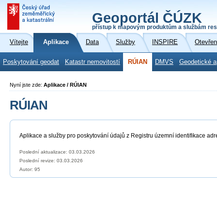
Geoportál ČÚZK
přístup k mapovým produktům a službám res
Vítejte
Aplikace
Data
Služby
INSPIRE
Otevřen
Poskytování geodat
Katastr nemovitostí
RÚIAN
DMVS
Geodetické a
Nyní jste zde:
Aplikace / RÚIAN
RÚIAN
Aplikace a služby pro poskytování údajů z Registru územní identifikace adr
Poslední aktualizace: 03.03.2026
Poslední revize:
03.03.2026
Autor: 95