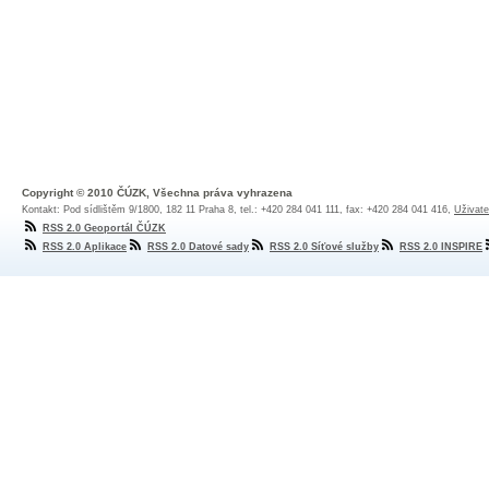
Copyright © 2010 ČÚZK, Všechna práva vyhrazena
Kontakt: Pod sídlištěm 9/1800, 182 11 Praha 8, tel.: +420 284 041 111, fax: +420 284 041 416,
Uživate
RSS 2.0 Geoportál ČÚZK
RSS 2.0 Aplikace
RSS 2.0 Datové sady
RSS 2.0 Síťové služby
RSS 2.0 INSPIRE