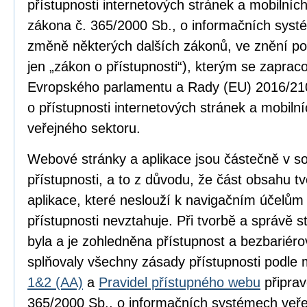
přístupnosti internetových stránek a mobilníc
zákona č. 365/2000 Sb., o informačních syst
změně některých dalších zákonů, ve znění po
jen „zákon o přístupnosti“), kterým se zapra
Evropského parlamentu a Rady (EU) 2016/210
o přístupnosti internetových stránek a mobilní
veřejného sektoru.
Webové stránky a aplikace jsou částečně v 
přístupnosti, a to z důvodu, že část obsahu 
aplikace, které neslouží k navigačním účelům
přístupnosti nevztahuje. Při tvorbě a správě
byla a je zohledněna přístupnost a bezbariér
splňovaly všechny zásady přístupnosti podle
1&2 (AA)
a
Pravidel přístupného webu
připrav
365/2000 Sb., o informačních systémech veře