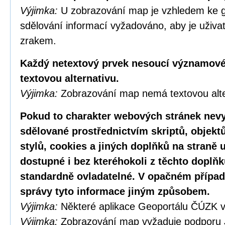
Výjimka:
U zobrazování map je vzhledem ke g
sdělování informací vyžadováno, aby je uživa
zrakem.
Každý netextový prvek nesoucí významové
textovou alternativu.
Výjimka:
Zobrazování map nemá textovou alte
Pokud to charakter webových stránek nevy
sdělované prostřednictvím skriptů, objekt
stylů, cookies a jiných doplňků na straně u
dostupné i bez kteréhokoli z těchto doplňk
standardně ovladatelné. V opačném případ
správy tyto informace jiným způsobem.
Výjimka:
Některé aplikace Geoportálu ČÚZK v
Výjimka:
Zobrazování map vyžaduje podporu 