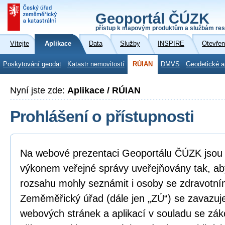
Geoportál ČÚZK
přístup k mapovým produktům a službám res
Vítejte
Aplikace
Data
Služby
INSPIRE
Otevřen
Poskytování geodat
Katastr nemovitostí
RÚIAN
DMVS
Geodetické a
Nyní jste zde:
Aplikace / RÚIAN
Prohlášení o přístupnosti
Na webové prezentaci Geoportálu ČÚZK jsou i
výkonem veřejné správy uveřejňovány tak, ab
rozsahu mohly seznámit i osoby se zdravotní
Zeměměřický úřad (dále jen „ZÚ“) se zavazuje
webových stránek a aplikací v souladu se zá