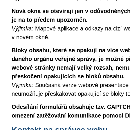
Nová okna se otevírají jen v odůvodněných
je na to předem upozorněn.
Výjimka:
Mapové aplikace a odkazy na cizí we
v novém okně.
Bloky obsahu, které se opakují na více w
daného orgánu veřejné správy, je možné p
webové stránky nemají velký rozsah, nemus
přeskočení opakujících se bloků obsahu.
Výjimka:
Současná verze webové presentace
neumožňuje přeskakovat opakující se bloky te
Odesílání formulářů obsahuje tzv. CAPTC
omezení zatěžování komunikace pomocí D
Kontakt na správce webu