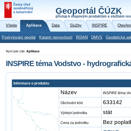
Geoportál ČÚZK
přístup k mapovým produktům a službám res
Vítejte
Aplikace
Data
Služby
INSPIRE
Otevřen
Poskytování geodat
Katastr nemovitostí
RÚIAN
DMVS
Geodetické ap
Nyní jste zde:
Aplikace
INSPIRE téma Vodstvo - hydrografick
Informace o produktu
Název
INSPIRE téma Vod
633142
Obchodní kód
stát
Výdejní jednotka
Bez poplat
Cena za jednotku