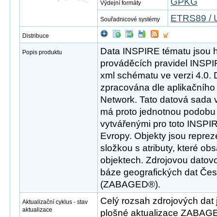
GPKG
Výdejní formáty
ETRS89 / 
Souřadnicové systémy
Distribuce
Data INSPIRE tématu jsou 
Popis produktu
prováděcích pravidel INSP
xml schématu ve verzi 4.0. 
zpracována dle aplikačníh
Network. Tato datová sada 
má proto jednotnou podobu 
vytvářenými pro toto INSPI
Evropy. Objekty jsou repre
složkou s atributy, které ob
objektech. Zdrojovou datov
báze geografických dat Čes
(ZABAGED®).
Celý rozsah zdrojových dat 
Aktualizační cyklus - stav
aktualizace
plošné aktualizace ZABAGE