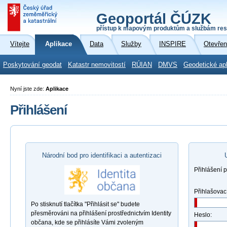
Geoportál ČÚZK
přístup k mapovým produktům a službám res
Vítejte
Aplikace
Data
Služby
INSPIRE
Otevřen
Poskytování geodat
Katastr nemovitostí
RÚIAN
DMVS
Geodetické ap
Nyní jste zde:
Aplikace
Přihlášení
Národní bod pro identifikaci a autentizaci
Přihlášení 
Přihlašovac
Po stisknutí tlačítka "Přihlásit se" budete
přesměrováni na přihlášení prostřednictvím Identity
Heslo:
občana, kde se přihlásíte Vámi zvoleným