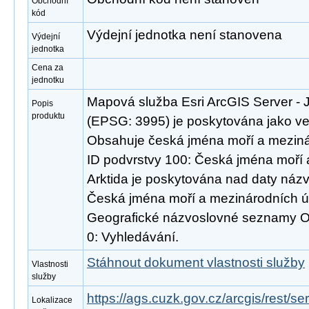
Obchodní
kód
Výdejní jednotka není stanovena
Výdejní
jednotka
Cena za
jednotku
Mapová služba Esri ArcGIS Server - J
Popis
produktu
(EPSG: 3995) je poskytována jako veř
Obsahuje česká jména moří a mezinár
ID podvrstvy 100: Česká jména moří 
Arktida je poskytována nad daty ná
Česká jména moří a mezinárodních ú
Geografické názvoslovné seznamy O
0: Vyhledávání.
Stáhnout dokument vlastnosti služby
Vlastnosti
služby
https://ags.cuzk.gov.cz/arcgis/rest/s
Lokalizace