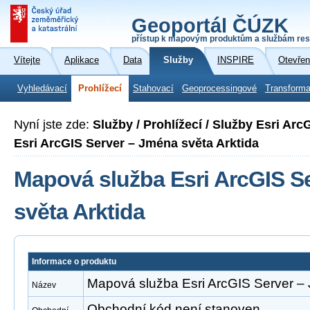
Geoportál ČÚZK
přístup k mapovým produktům a službám res
Vítejte
Aplikace
Data
Služby
INSPIRE
Otevřen
Vyhledávací
Prohlížecí
Stahovací
Geoprocessingové
Transforma
Nyní jste zde:
Služby / Prohlížecí / Služby Esri Ar
Esri ArcGIS Server – Jména světa Arktida
Mapová služba Esri ArcGIS S
světa Arktida
Informace o produktu
Mapová služba Esri ArcGIS Server – 
Název
Obchodní kód není stanoven