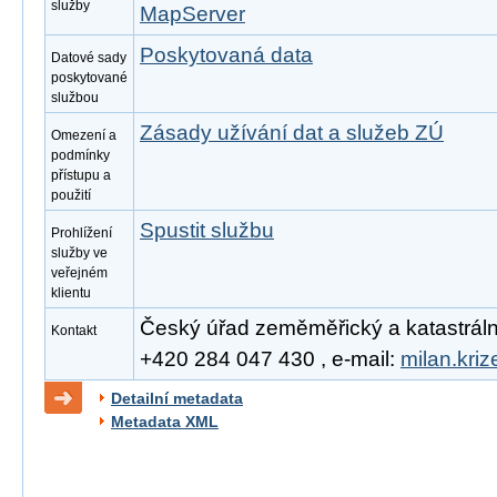
služby
MapServer
Poskytovaná data
Datové sady
poskytované
službou
Zásady užívání dat a služeb ZÚ
Omezení a
podmínky
přístupu a
použití
Spustit službu
Prohlížení
služby ve
veřejném
klientu
Český úřad zeměměřický a katastrální, 
Kontakt
+420 284 047 430 , e-mail:
milan.kri
Detailní metadata
Metadata XML