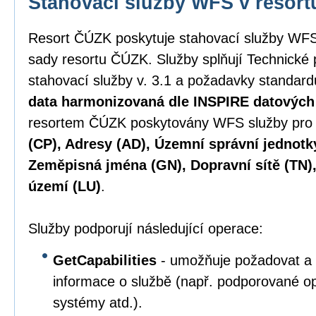
Stahovací služby WFS v resor
Resort ČÚZK poskytuje stahovací služby WFS
sady resortu ČÚZK. Služby splňují Technické
stahovací služby v. 3.1 a požadavky standa
data harmonizovaná dle INSPIRE datových 
resortem ČÚZK poskytovány WFS služby pr
(CP), Adresy (AD), Územní správní jednotk
Zeměpisná jména (GN), Dopravní sítě (TN),
území (LU)
.
Služby podporují následující operace:
GetCapabilities
- umožňuje požadovat a 
informace o službě (např. podporované oper
systémy atd.).