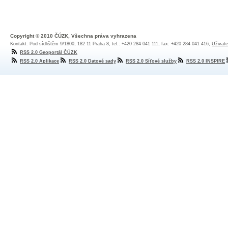
Copyright © 2010 ČÚZK, Všechna práva vyhrazena
Kontakt: Pod sídlištěm 9/1800, 182 11 Praha 8, tel.: +420 284 041 111, fax: +420 284 041 416,
Uživate
RSS 2.0 Geoportál ČÚZK
RSS 2.0 Aplikace
RSS 2.0 Datové sady
RSS 2.0 Síťové služby
RSS 2.0 INSPIRE