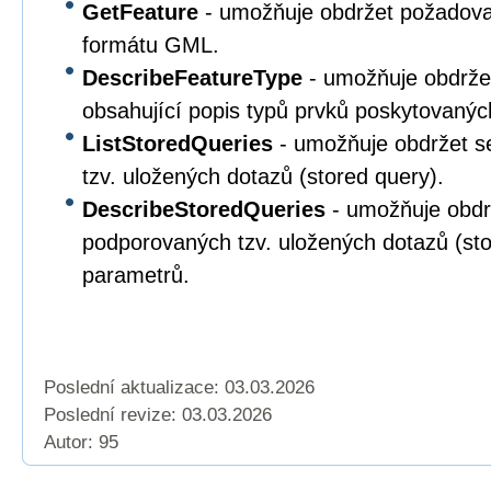
GetFeature
- umožňuje obdržet požadova
formátu GML.
DescribeFeatureType
- umožňuje obdrž
obsahující popis typů prvků poskytovanýc
ListStoredQueries
- umožňuje obdržet 
tzv. uložených dotazů (stored query).
DescribeStoredQueries
- umožňuje obd
podporovaných tzv. uložených dotazů (sto
parametrů.
Poslední aktualizace: 03.03.2026
Poslední revize:
03.03.2026
Autor: 95