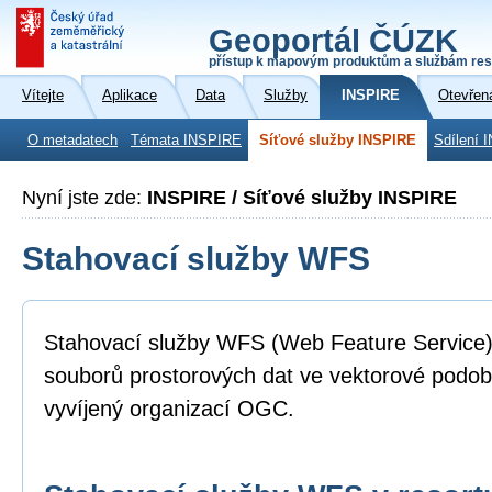
Geoportál ČÚZK
přístup k mapovým produktům a službám res
Vítejte
Aplikace
Data
Služby
INSPIRE
Otevřen
O metadatech
Témata INSPIRE
Síťové služby INSPIRE
Sdílení 
Nyní jste zde:
INSPIRE / Síťové služby INSPIRE
Stahovací služby WFS
Stahovací služby WFS (Web Feature Service)
souborů prostorových dat ve vektorové podo
vyvíjený organizací OGC.