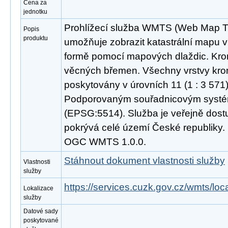
Cena za
jednotku
Prohlížecí služba WMTS (Web Map Til
Popis
produktu
umožňuje zobrazit katastrální mapu v 
formě pomocí mapových dlaždic. Kro
věcných břemen. Všechny vrstvy kro
poskytovány v úrovních 11 (1 : 3 571) 
Podporovaným souřadnicovým syst
(EPSG:5514). Služba je veřejně dost
pokrývá celé území České republiky.
OGC WMTS 1.0.0.
Stáhnout dokument vlastnosti služby
Vlastnosti
služby
https://services.cuzk.gov.cz/wmts/lo
Lokalizace
služby
Datové sady
poskytované