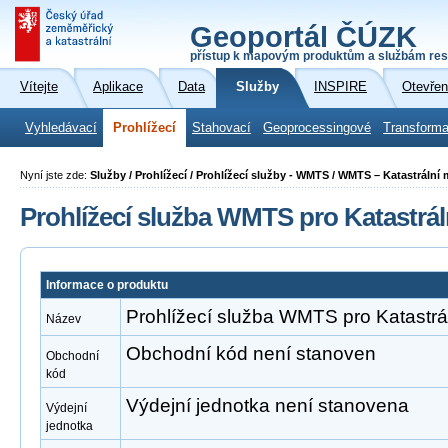
Geoportál ČÚZK
přístup k mapovým produktům a službám res
Vítejte
Aplikace
Data
Služby
INSPIRE
Otevřen
Vyhledávací
Prohlížecí
Stahovací
Geoprocessingové
Transforma
Nyní jste zde:
Služby / Prohlížecí / Prohlížecí služby - WMTS / WMTS – Katastrální
Prohlížecí služba WMTS pro Katastrá
Informace o produktu
Prohlížecí služba WMTS pro Katastr
Název
Obchodní kód není stanoven
Obchodní
kód
Výdejní jednotka není stanovena
Výdejní
jednotka