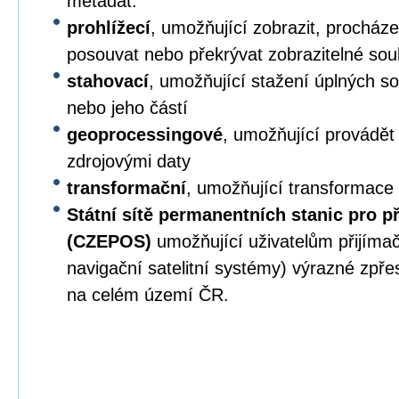
metadat.
prohlížecí
, umožňující zobrazit, procházet,
posouvat nebo překrývat zobrazitelné sou
stahovací
, umožňující stažení úplných s
nebo jeho částí
geoprocessingové
, umožňující provádět
zdrojovými daty
transformační
, umožňující transformace
Státní sítě permanentních stanic pro p
(CZEPOS)
umožňující uživatelům přijíma
navigační satelitní systémy) výrazné zpř
na celém území ČR.