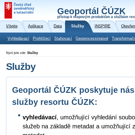
Geoportál ČÚZK
přístup k mapovým produktům a službám res
Vítejte
Aplikace
Data
Služby
INSPIRE
Otevřen
Vyhledávací
Prohlížecí
Stahovací
Geoprocessingové
Transformač
Nyní jste zde:
Služby
Služby
Geoportál ČÚZK poskytuje násl
služby resortu ČÚZK:
vyhledávací
, umožňující vyhledání soubo
služeb na základě metadat a umožňující 