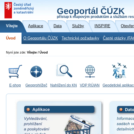
Geoportál ČÚZK
přístup k mapovým produktům a službám res
Vítejte
Aplikace
Data
Služby
INSPIRE
Otevře
Úvod
O Geoportálu ČÚZK
Technické požadavky
Časté otázky (FA
Nyní jste zde:
Vítejte / Úvod
E-shop
Geoprohlížeč
Nahlížení do KN
VDP RÚIAN
Geodetické aplika