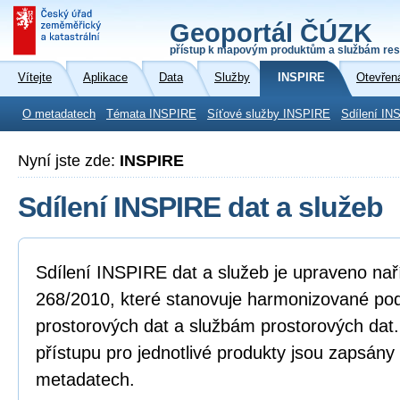
Geoportál ČÚZK
přístup k mapovým produktům a službám res
Vítejte
Aplikace
Data
Služby
INSPIRE
Otevřen
O metadatech
Témata INSPIRE
Síťové služby INSPIRE
Sdílení IN
Nyní jste zde:
INSPIRE
Sdílení INSPIRE dat a služeb
Sdílení INSPIRE dat a služeb je upraveno na
268/2010, které stanovuje harmonizované po
prostorových dat a službám prostorových dat
přístupu pro jednotlivé produkty jsou zapsány
metadatech.