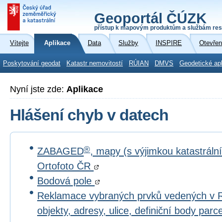
Geoportál ČÚZK
přístup k mapovým produktům a službám res
Vítejte
Aplikace
Data
Služby
INSPIRE
Otevřen
Poskytování geodat
Katastr nemovitostí
RÚIAN
DMVS
Geodetické ap
Nyní jste zde:
Aplikace
Hlášení chyb v datech
®
ZABAGED
, mapy (s výjimkou katastrál
Ortofoto ČR
Bodová pole
Reklamace vybraných prvků vedených v 
objekty, adresy, ulice, definiční body par