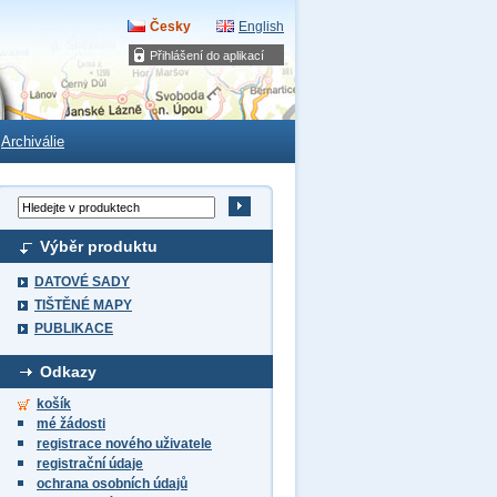
Česky
English
Přihlášení do aplikací
Archiválie
Výběr produktu
DATOVÉ SADY
TIŠTĚNÉ MAPY
PUBLIKACE
Odkazy
košík
mé žádosti
registrace nového uživatele
registrační údaje
ochrana osobních údajů