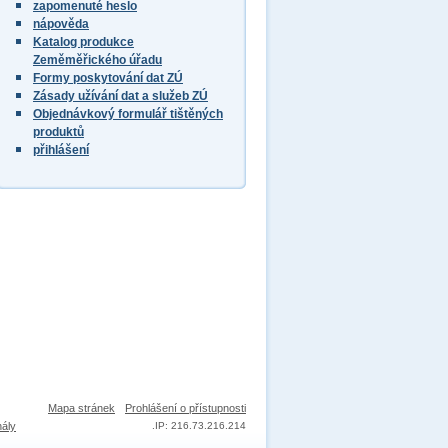
zapomenuté heslo
nápověda
Katalog produkce
Zeměměřického úřadu
Formy poskytování dat ZÚ
Zásady užívání dat a služeb ZÚ
Objednávkový formulář tištěných
produktů
přihlášení
Mapa stránek
Prohlášení o přístupnosti
nály
.
IP: 216.73.216.214