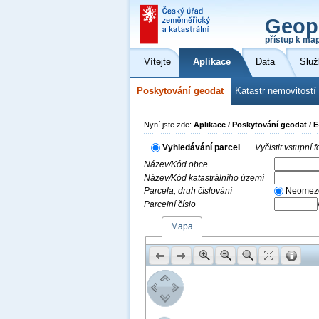
Geop
přístup k ma
Vítejte
Aplikace
Data
Služ
Poskytování geodat
Katastr nemovitostí
Nyní jste zde:
Aplikace / Poskytování geodat / 
Vyhledávání parcel
Vyčistit vstupní
Název/Kód obce
Název/Kód katastrálního území
Parcela, druh číslování
Neomez
Parcelní číslo
Mapa