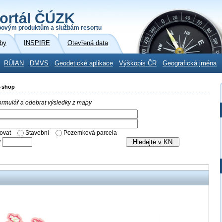
ortál ČÚZK
povým produktům a službám resortu
by
INSPIRE
Otevřená data
RÚIAN
DMVS
Geodetické aplikace
Výškopis ČR
Geografická jména
E-shop
 formulář a odebrat výsledky z mapy
ovat
Stavební
Pozemková parcela
/