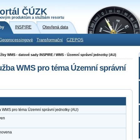
ortál ČÚZK
povým produktům a službám resortu
by
INSPIRE
Otevřená data
Geoprocessingové
Transformační
CZEPOS
 služby WMS - datové sady INSPIRE / WMS - Územní správní jednotky (AU)
lužba WMS pro téma Územní správní
ba WMS pro téma Územní správní jednotky (AU)
ven
anovena