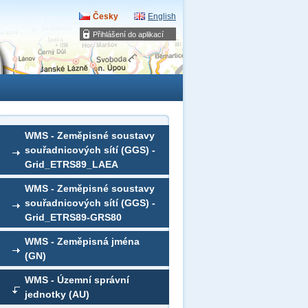
Česky
English
Přihlášení do aplikací
WMS - Zeměpisné soustavy
souřadnicových sítí (GGS) -
Grid_ETRS89_LAEA
WMS - Zeměpisné soustavy
souřadnicových sítí (GGS) -
Grid_ETRS89-GRS80
WMS - Zeměpisná jména
(GN)
WMS - Územní správní
jednotky (AU)