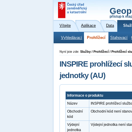
Geop
přístup k ma
Vítejte
Aplikace
Data
Služ
Vyhledávací
Prohlížecí
Stahovací
Nyní jste zde:
Služby / Prohlížecí / Prohlížecí
INSPIRE prohlížecí s
jednotky (AU)
Informace o produktu
Název
INSPIRE prohlížecí služ
Obchodní
Obchodní kód není stano
kód
Výdejní
Výdejní jednotka není st
jednotka