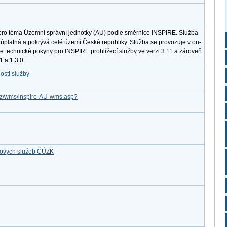
pro téma Územní správní jednotky (AU) podle směrnice INSPIRE. Služba
úplatná a pokrývá celé území České republiky. Služba se provozuje v on-
je technické pokyny pro INSPIRE prohlížecí služby ve verzi 3.11 a zároveň
 a 1.3.0.
osti služby
v.cz/wms/inspire-AU-wms.asp?
ťových služeb ČÚZK