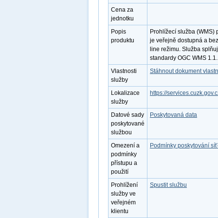
Cena za
jednotku
Popis
Prohlížecí služba (WMS) 
produktu
je veřejně dostupná a bez
line režimu. Služba splňu
standardy OGC WMS 1.1.1
Vlastnosti
Stáhnout dokument vlastn
služby
Lokalizace
https://services.cuzk.go
služby
Datové sady
Poskytovaná data
poskytované
službou
Omezení a
Podmínky poskytování sí
podmínky
přístupu a
použití
Prohlížení
Spustit službu
služby ve
veřejném
klientu