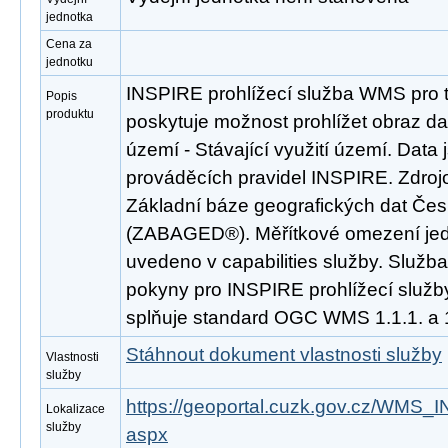
jednotka
Cena za
jednotku
INSPIRE prohlížecí služba WMS pro t
Popis
produktu
poskytuje možnost prohlížet obraz da
území - Stávající využití území. Dat
prováděcích pravidel INSPIRE. Zdroj
Základní báze geografických dat Čes
(ZABAGED®). Měřítkové omezení jedno
uvedeno v capabilities služby. Služb
pokyny pro INSPIRE prohlížecí služby
splňuje standard OGC WMS 1.1.1. a 1
Stáhnout dokument vlastnosti služby
Vlastnosti
služby
https://geoportal.cuzk.gov.cz/WMS
Lokalizace
služby
aspx