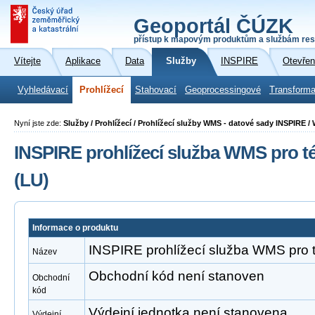
Geoportál ČÚZK
přístup k mapovým produktům a službám res
Vítejte
Aplikace
Data
Služby
INSPIRE
Otevřen
Vyhledávací
Prohlížecí
Stahovací
Geoprocessingové
Transforma
Nyní jste zde:
Služby / Prohlížecí / Prohlížecí služby WMS - datové sady INSPIRE /
INSPIRE prohlížecí služba WMS pro t
(LU)
Informace o produktu
INSPIRE prohlížecí služba WMS pro t
Název
Obchodní kód není stanoven
Obchodní
kód
Výdejní jednotka není stanovena
Výdejní