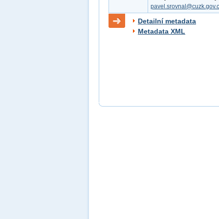
pavel.srovnal@cuzk.gov.
Detailní metadata
Metadata XML