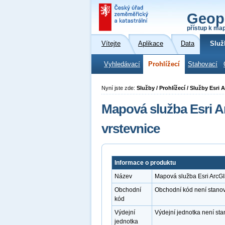
Geop
přístup k ma
Vítejte
Aplikace
Data
Služ
Vyhledávací
Prohlížecí
Stahovací
Nyní jste zde:
Služby / Prohlížecí / Služby Esr
Mapová služba Esri 
vrstevnice
Informace o produktu
Název
Mapová služba Esri ArcG
Obchodní
Obchodní kód není stano
kód
Výdejní
Výdejní jednotka není st
jednotka