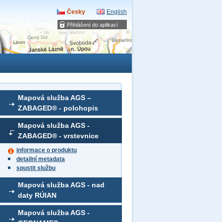
Česky
English
Přihlášení do aplikací
Mapová služba AGS –
ZABAGED® - polohopis
Mapová služba AGS -
ZABAGED® - vrstevnice
informace o produktu
detailní metadata
spustit službu
Mapová služba AGS - nad
daty RÚIAN
Mapová služba AGS -