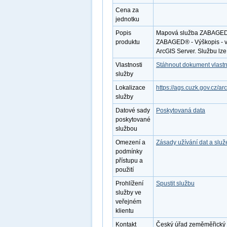
Cena za
jednotku
Popis
Mapová služba ZABAGED® -
produktu
ZABAGED® - Výškopis - vr
ArcGIS Server. Službu lz
Vlastnosti
Stáhnout dokument vlastn
služby
Lokalizace
https://ags.cuzk.gov.cz
služby
Datové sady
Poskytovaná data
poskytované
službou
Omezení a
Zásady užívání dat a slu
podmínky
přístupu a
použití
Prohlížení
Spustit službu
služby ve
veřejném
klientu
Kontakt
Český úřad zeměměřický a 