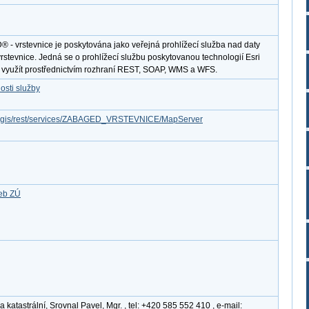
 vrstevnice je poskytována jako veřejná prohlížecí služba nad daty
stevnice. Jedná se o prohlížecí službu poskytovanou technologií Esri
e využít prostřednictvím rozhraní REST, SOAP, WMS a WFS.
osti služby
/arcgis/rest/services/ZABAGED_VRSTEVNICE/MapServer
žeb ZÚ
katastrální, Srovnal Pavel, Mgr. , tel: +420 585 552 410 , e-mail: