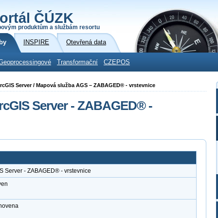
ortál ČÚZK
povým produktům a službám resortu
by
INSPIRE
Otevřená data
Geoprocessingové
Transformační
CZEPOS
i ArcGIS Server / Mapová služba AGS – ZABAGED® - vrstevnice
ArcGIS Server - ZABAGED® -
IS Server - ZABAGED® - vrstevnice
ven
anovena