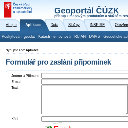
Geoportál ČÚZK
přístup k mapovým produktům a službám res
Vítejte
Aplikace
Data
Služby
INSPIRE
Otevřen
Poskytování geodat
Katastr nemovitostí
RÚIAN
DMVS
Geodetické ap
Nyní jste zde:
Aplikace
Formulář pro zaslání připomínek
Jméno a Příjmení:
E-mail:
Text:
Kód: