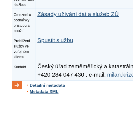
službou
Zásady užívání dat a služeb ZÚ
Omezení a
podmínky
přístupu a
použití
Spustit službu
Prohlížení
služby ve
veřejném
klientu
Český úřad zeměměřický a katastrální, 
Kontakt
+420 284 047 430 , e-mail:
milan.kri
Detailní metadata
Metadata XML