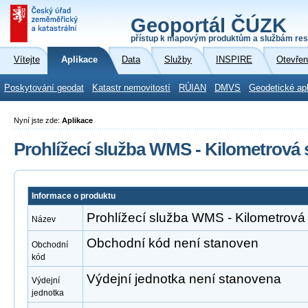
Geoportál ČÚZK
přístup k mapovým produktům a službám res
Vítejte
Aplikace
Data
Služby
INSPIRE
Otevřen
Poskytování geodat
Katastr nemovitostí
RÚIAN
DMVS
Geodetické ap
Nyní jste zde:
Aplikace
Prohlížecí služba WMS - Kilometrová 
Informace o produktu
Prohlížecí služba WMS - Kilometrová
Název
Obchodní kód není stanoven
Obchodní
kód
Výdejní jednotka není stanovena
Výdejní
jednotka