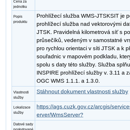
Cena za
jednotku
Prohlížecí služba WMS-JTSKSIT je p
Popis
produktu
prohlížecí služba nad vektorovými da
JTSK. Pravidelná kilometrová síť s p
průsečíků, vedeným v samostatné vrs
pro rychlou orientaci v síti JTSK a k 
souřadnic v mapovém podkladu, který 
spolu s daty této služby. Služba spl
INSPIRE prohlížecí služby v. 3.11 a 
OGC WMS 1.1.1. a 1.3.0.
Stáhnout dokument vlastnosti služby
Vlastnosti
služby
https://ags.cuzk.gov.cz/arcgis/serv
Lokalizace
služby
erver/WmsServer?
Datové sady
poskytované