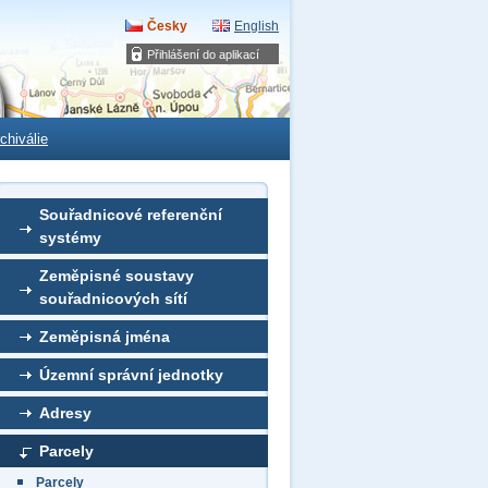
Česky
English
Přihlášení do aplikací
chiválie
Souřadnicové referenční
systémy
Zeměpisné soustavy
souřadnicových sítí
Zeměpisná jména
Územní správní jednotky
Adresy
Parcely
Parcely