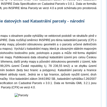
 INSPIRE Data Specification on Cadastral Parcels v 3.0.1. Data ve formátu
ML pro INSPIRE téma Parcely ve verzi 4.0 a proti schématu pro prostorová
 datových sad Katastrální parcely - národní
ní mapu s obsahem podle vyhlášky ve vektorové podobě ve struktuře plně v
PIRE. Data rozšiřují směrnici INSPIRE pro téma katastrální parcely (CP) o
prvky mapy, původní obloukovou geometrii a o parcely určené definičním
u mapou). Vychází z katastrální mapy, která je závazným státním mapovým
olohového bodového pole, polohopis a popis a může mít formu digitální
né mapy. Publikovaná data obsahují katastrální území pro celou Českou
ná břemena, další prvky mapy a původní obloukovou geometrii z území, kde
o 99,20% území České republiky, t.j. 78 236,55 km2) a ve zbytku území
čním bodem (tedy bez hranic a polygonu). Katastrální parcely a hranice
teré atributy navíc. Jedná se o typ hranice, způsob využití území, druh
čky. Více katastrální zákon 344/1992 SB., katastrální vyhláška č.26/2007
ification on Cadastral Parcels v 3.0.1. Data ve formátu GML 3.2.1 jsou
 Parcely (CPX) ve verzi 4.0.