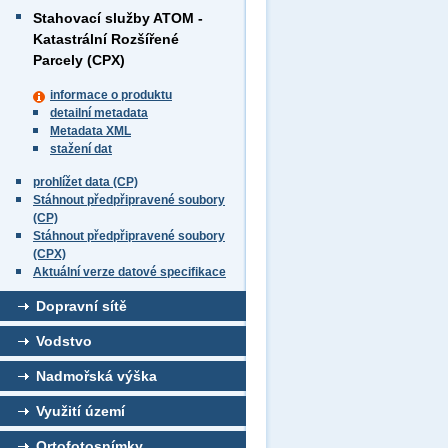
Stahovací služby ATOM -
Katastrální Rozšířené
Parcely (CPX)
informace o produktu
detailní metadata
Metadata XML
stažení dat
prohlížet data (CP)
Stáhnout předpřipravené soubory
(CP)
Stáhnout předpřipravené soubory
(CPX)
Aktuální verze datové specifikace
Dopravní sítě
Vodstvo
Nadmořská výška
Využití území
Ortofotosnímky