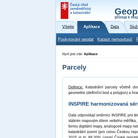
Geop
přístup k ma
Vítejte
Aplikace
Data
Služ
Poskytování geodat
Katastr nemovitostí
Nyní jste zde:
Aplikace
Parcely
Definice:
Katastrální parcely včetně dvo
geometrie (definiční bod a polygon) a hran
INSPIRE harmonizovaná série
Data odpovídají směrnici INSPIRE pro tém
státním mapovým dílem velkého měřítka,
formu digitální mapy, analogové mapy ne
katastrální území (pro celou Českou repub
2025 je to 99,20% území České republiky