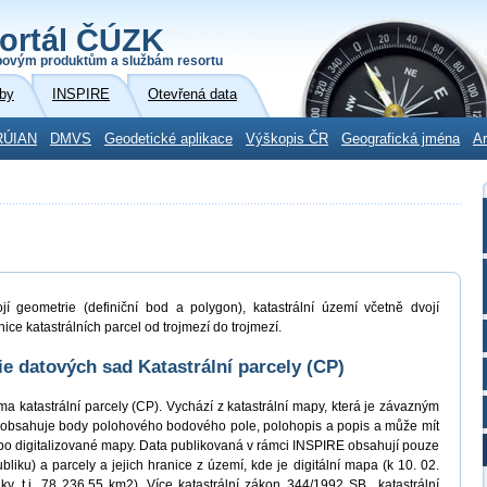
ortál ČÚZK
povým produktům a službám resortu
by
INSPIRE
Otevřená data
RÚIAN
DMVS
Geodetické aplikace
Výškopis ČR
Geografická jména
Ar
jí geometrie (definiční bod a polygon), katastrální území včetně dvojí
ice katastrálních parcel od trojmezí do trojmezí.
 datových sad Katastrální parcely (CP)
a katastrální parcely (CP). Vychází z katastrální mapy, která je závazným
 obsahuje body polohového bodového pole, polohopis a popis a může mít
bo digitalizované mapy. Data publikovaná v rámci INSPIRE obsahují pouze
liku) a parcely a jejich hranice z území, kde je digitální mapa (k 10. 02.
, t.j. 78 236,55 km2). Více katastrální zákon 344/1992 SB., katastrální