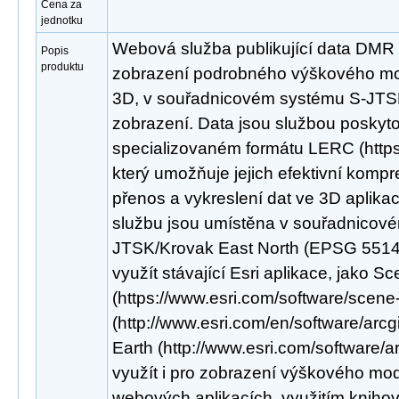
Cena za
jednotku
Webová služba publikující data DMR
Popis
produktu
zobrazení podrobného výškového mod
3D, v souřadnicovém systému S-JTS
zobrazení. Data jsou službou poskyt
specializovaném formátu LERC (https:/
který umožňuje jejich efektivní kompr
přenos a vykreslení dat ve 3D aplikac
službu jsou umístěna v souřadnicov
JTSK/Krovak East North (EPSG 5514).
využít stávající Esri aplikace, jako S
(https://www.esri.com/software/scene
(http://www.esri.com/en/software/arcg
Earth (http://www.esri.com/software/a
využít i pro zobrazení výškového mod
webových aplikacích, využitím knihov