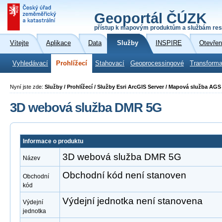
Geoportál ČÚZK
přístup k mapovým produktům a službám res
Vítejte
Aplikace
Data
Služby
INSPIRE
Otevřen
Vyhledávací
Prohlížecí
Stahovací
Geoprocessingové
Transforma
Nyní jste zde:
Služby / Prohlížecí / Služby Esri ArcGIS Server / Mapová služba A
3D webová služba DMR 5G
Informace o produktu
3D webová služba DMR 5G
Název
Obchodní kód není stanoven
Obchodní
kód
Výdejní jednotka není stanovena
Výdejní
jednotka