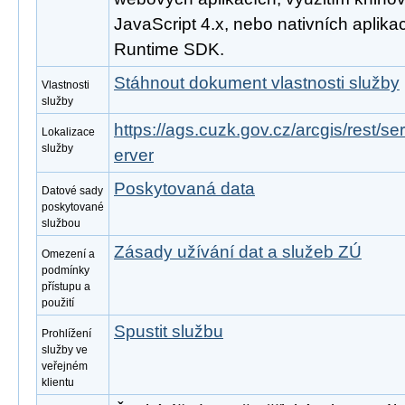
JavaScript 4.x, nebo nativních aplika
Runtime SDK.
Stáhnout dokument vlastnosti služby
Vlastnosti
služby
https://ags.cuzk.gov.cz/arcgis/rest/
Lokalizace
služby
erver
Poskytovaná data
Datové sady
poskytované
službou
Zásady užívání dat a služeb ZÚ
Omezení a
podmínky
přístupu a
použití
Spustit službu
Prohlížení
služby ve
veřejném
klientu