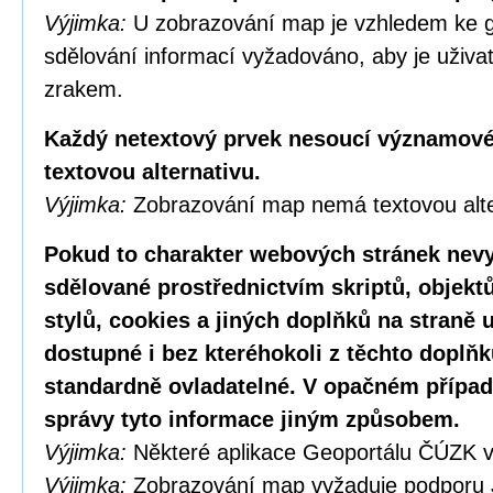
Výjimka:
U zobrazování map je vzhledem ke g
sdělování informací vyžadováno, aby je uživa
zrakem.
Každý netextový prvek nesoucí významové
textovou alternativu.
Výjimka:
Zobrazování map nemá textovou alte
Pokud to charakter webových stránek nevy
sdělované prostřednictvím skriptů, objekt
stylů, cookies a jiných doplňků na straně u
dostupné i bez kteréhokoli z těchto doplňk
standardně ovladatelné. V opačném případ
správy tyto informace jiným způsobem.
Výjimka:
Některé aplikace Geoportálu ČÚZK v
Výjimka:
Zobrazování map vyžaduje podporu 