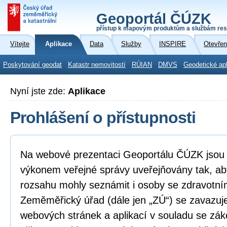
Geoportál ČÚZK
přístup k mapovým produktům a službám res
Vítejte
Aplikace
Data
Služby
INSPIRE
Otevřen
Poskytování geodat
Katastr nemovitostí
RÚIAN
DMVS
Geodetické ap
Nyní jste zde:
Aplikace
Prohlášení o přístupnosti
Na webové prezentaci Geoportálu ČÚZK jsou i
výkonem veřejné správy uveřejňovány tak, ab
rozsahu mohly seznámit i osoby se zdravotní
Zeměměřický úřad (dále jen „ZÚ“) se zavazuje
webových stránek a aplikací v souladu se zá