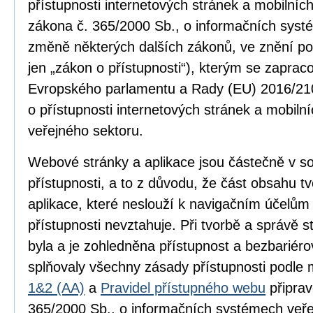
přístupnosti internetových stránek a mobilníc
zákona č. 365/2000 Sb., o informačních syst
změně některých dalších zákonů, ve znění po
jen „zákon o přístupnosti“), kterým se zapra
Evropského parlamentu a Rady (EU) 2016/210
o přístupnosti internetových stránek a mobilní
veřejného sektoru.
Webové stránky a aplikace jsou částečně v 
přístupnosti, a to z důvodu, že část obsahu 
aplikace, které neslouží k navigačním účelům
přístupnosti nevztahuje. Při tvorbě a správě
byla a je zohledněna přístupnost a bezbariér
splňovaly všechny zásady přístupnosti podle
1&2 (AA)
a
Pravidel přístupného webu
připrav
365/2000 Sb., o informačních systémech veře