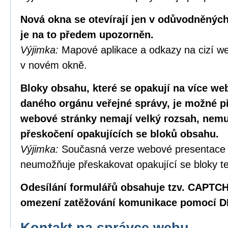
Nová okna se otevírají jen v odůvodněných
je na to předem upozorněn.
Výjimka:
Mapové aplikace a odkazy na cizí we
v novém okně.
Bloky obsahu, které se opakují na více w
daného orgánu veřejné správy, je možné p
webové stránky nemají velký rozsah, nemus
přeskočení opakujících se bloků obsahu.
Výjimka:
Současná verze webové presentace
neumožňuje přeskakovat opakující se bloky te
Odesílání formulářů obsahuje tzv. CAPTC
omezení zatěžování komunikace pomocí D
Kontakt na správce webu