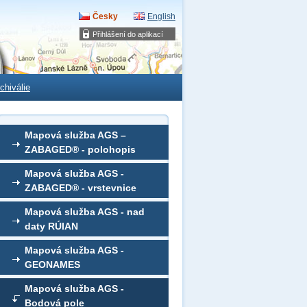
Česky
English
Přihlášení do aplikací
chiválie
Mapová služba AGS –
ZABAGED® - polohopis
Mapová služba AGS -
ZABAGED® - vrstevnice
Mapová služba AGS - nad
daty RÚIAN
Mapová služba AGS -
GEONAMES
Mapová služba AGS -
Bodová pole