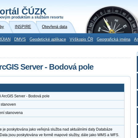
ortál ČÚZK
povým produktům a službám resortu
by
INSPIRE
Otevřená data
RÚIAN
DMVS
Geodetické aplikace
Výškopis ČR
Geografická jména
Ar
rcGIS Server - Bodová pole
 ArcGIS Server - Bodová pole
 stanoven
ení stanovena
 je poskytována jako veřejná služba nad aktuálními daty Databáze
 Data jsou poskytována ve formě mapové služby, dále jako WMS a WFS.