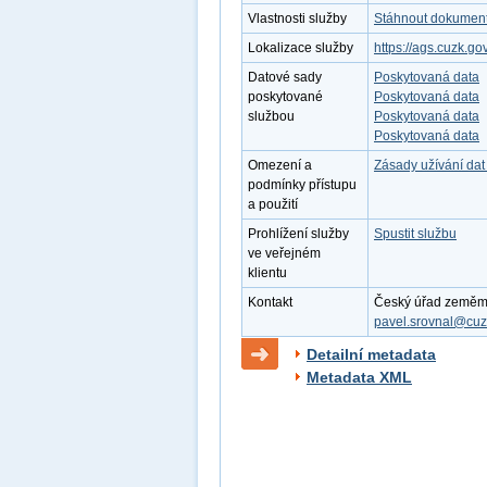
Vlastnosti služby
Stáhnout dokument 
Lokalizace služby
https://ags.cuzk.g
Datové sady
Poskytovaná data
poskytované
Poskytovaná data
službou
Poskytovaná data
Poskytovaná data
Omezení a
Zásady užívání dat
podmínky přístupu
a použití
Prohlížení služby
Spustit službu
ve veřejném
klientu
Kontakt
Český úřad zeměměři
pavel.srovnal@cuz
Detailní metadata
Metadata XML