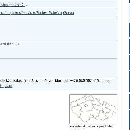
vlastnosti služby
ov.cz/arcgis/rest/services/BodovaPole/MapServer
 a služeb ZÚ
cký a katastrální, Srovnal Pavel, Mgr. , tel: +420 585 552 410 , e-mail:
k.gov.cz
Poslední aktualizace produktu: