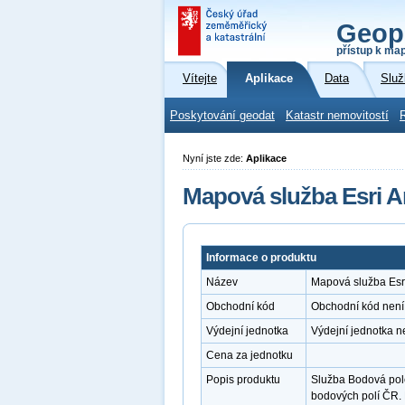
Geop
přístup k ma
Vítejte
Aplikace
Data
Služ
Poskytování geodat
Katastr nemovitostí
Nyní jste zde:
Aplikace
Mapová služba Esri A
Informace o produktu
Název
Mapová služba Esri
Obchodní kód
Obchodní kód není
Výdejní jednotka
Výdejní jednotka n
Cena za jednotku
Popis produktu
Služba Bodová pole
bodových polí ČR.