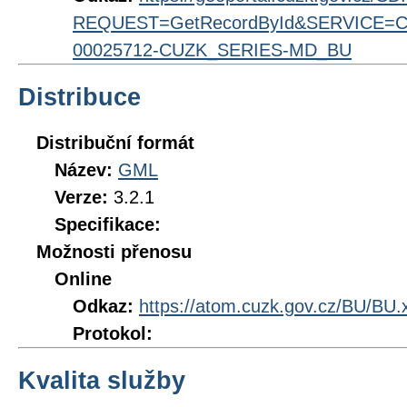
REQUEST=GetRecordById&SERVICE=CS
00025712-CUZK_SERIES-MD_BU
Distribuce
Distribuční formát
Název:
GML
Verze:
3.2.1
Specifikace:
Možnosti přenosu
Online
Odkaz:
https://atom.cuzk.gov.cz/BU/BU.
Protokol:
Kvalita služby