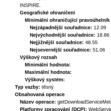
INSPIRE.
Geografické ohraničení
Minimální ohraničující pravoúhelník
Nejzápadnější souřadnice:
12.09
Nejvýchodnější souřadnice:
18.86
Nejjižnější souřadnice:
48.55
Nejsevernější souřadnice:
51.06
Výškový rozsah
Minimální hodnota:
Maximální hodnota:
Výškový systém:
Typ vazby:
těsný
Obsahovaná operace
Název operace:
getDownloadServiceMet
Platformy zpracování (DCP):
WebServi