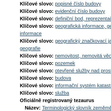
Klíčové slovo:
popisné číslo budovy
Klíčové slovo:
evidenční číslo budovy
Klíčové slovo:
definiční bod, reprezenta
Klíčové slovo:
geografická informace, g
informace
Klíčové slovo:
geografický značkovací j
geografie
Klíčové slovo:
nemovitost, nemovitá vě
Klíčové slovo:
pozemek
Klíčové slovo:
otevřené služby nad pros
Klíčové slovo:
budova
Klíčové slovo:
informační systém katast
Klíčové slovo:
služba
Oficiálně registrovaný tezaurus
Název:
Terminologický slovník zeměměř