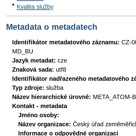
Kvalita služby
Metadata o metadatech
Identifikátor metadatového záznamu:
CZ-0
MD_BU
Jazyk metadat:
cze
Znaková sada:
utf8
Identifikátor nadřazeného metadatového 
Typ zdroje:
služba
Název hierarchické úrovně:
META_ATOM-B
Kontakt - metadata
Jméno osoby:
Název organizace:
Český úřad zeměměřick
Informace o odpovědné organizaci