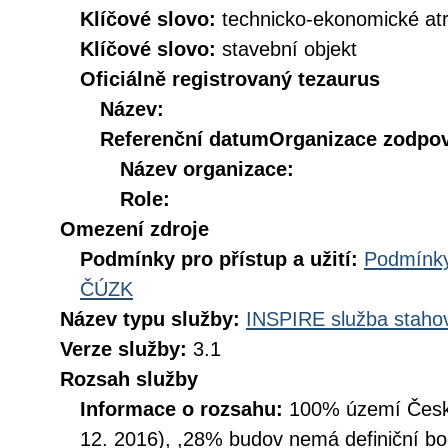
Klíčové slovo:
technicko-ekonomické atr
Klíčové slovo:
stavební objekt
Oficiálně registrovaný tezaurus
Název:
Referenční datum
Organizace zodpov
Název organizace:
Role:
Omezení zdroje
Podmínky pro přístup a užití:
Podmínky
ČÚZK
Název typu služby:
INSPIRE služba stahov
Verze služby:
3.1
Rozsah služby
Informace o rozsahu:
100% území České
12. 2016), ,28% budov nemá definiční bo