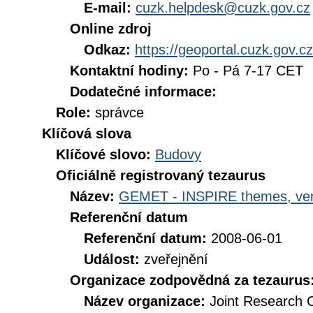
E-mail:
cuzk.helpdesk@cuzk.gov.cz
Online zdroj
Odkaz:
https://geoportal.cuzk.gov.cz
Kontaktní hodiny:
Po - Pá 7-17 CET
Dodatečné informace:
Role:
správce
Klíčová slova
Klíčové slovo:
Budovy
Oficiálně registrovaný tezaurus
Název:
GEMET - INSPIRE themes, ver
Referenční datum
Referenční datum:
2008-06-01
Událost:
zveřejnění
Organizace zodpovědná za tezaurus
Název organizace:
Joint Research 