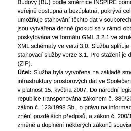
Budovy (BU) podle směrnice INSPIRE pomoc
veřejně dostupná a bezúplatná, pokrývá ce
umožňuje stahování těchto dat v souborech 
jsou vytvářena denně (pokud se v rámci ob
poskytována ve formátu GML 3.2.1 ve struk
XML schématy ve verzi 3.0. Služba splňuje
stahovací služby verze 3.1. Pro stažení j
(ZIP).
Účel:
Služba byla vytvořena na základě sm
infrastruktury prostorových dat ve Společen
v platnost 15. května 2007. Do národní legi
republice transponována zákonem č. 380/20
zákon č. 123/1998 Sb., o právu na informac
znění pozdějších předpisů, a zákon č. 200/
změně a doplnění některých zákonů souvise