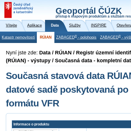
Geoportál ČÚZK
přístup k mapovým produktům a službám res
Vítejte
Aplikace
Data
Služby
INSPIRE
Otevřen
®
®
Katastr nemovitostí
RÚIAN
ZABAGED
- polohopis
ZABAGED
- výš
Nyní jste zde:
Data / RÚIAN / Registr územní identi
(RÚIAN) - výstupy / Současná data - kompletní dato
Současná stavová data RÚIA
datové sadě poskytovaná po 
formátu VFR
Informace o produktu