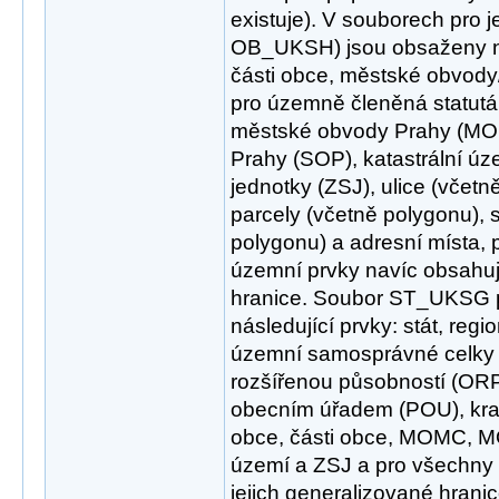
existuje). V souborech pro 
OB_UKSH) jsou obsaženy ná
části obce, městské obvod
pro územně členěná statutá
městské obvody Prahy (MOP
Prahy (SOP), katastrální úze
jednotky (ZSJ), ulice (včetně
parcely (včetně polygonu), 
polygonu) a adresní místa,
územní prvky navíc obsahuje 
hranice. Soubor ST_UKSG p
následující prvky: stát, regi
územní samosprávné celky
rozšířenou působností (OR
obecním úřadem (POU), kraj
obce, části obce, MOMC, MO
území a ZSJ a pro všechny 
jejich generalizované hranic