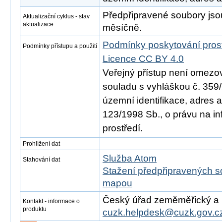
Předpřipravené soubory js
Aktualizační cyklus - stav
aktualizace
měsíčně.
Podmínky poskytování pros
Podmínky přístupu a použití
Licence CC BY 4.0
Veřejný přístup není omezo
souladu s vyhláškou č. 359/
územní identifikace, adres 
123/1998 Sb., o právu na in
prostředí.
Prohlížení dat
Služba Atom
Stahování dat
Stažení předpřipravených s
mapou
Český úřad zeměměřický a ka
Kontakt - informace o
produktu
cuzk.helpdesk@cuzk.gov.c