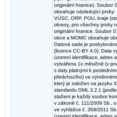
originální hranice). Soubor
obsahuje následující prvky: 
VÚSC, ORP, POU, kraje (sta
okresy, pro všechny prvky n
originální hranice. Soubo
obce a MOMC obsahuje obrá
Datová sada je poskytována
(licence CC-BY 4.0). Data 
územní identifikace, adres a
vytvářena 1x měsíčně (v pr
s daty platnými k poslední
předchozího) ve výměnném
který je založen na jazyku
standardu GML 3.2.1 (podle
stažení je každý soubor ko
v zákoně č. 111/2009 Sb., o
ve vyhlášce č. 359/2011 Sb.
územní identifikace, adres a