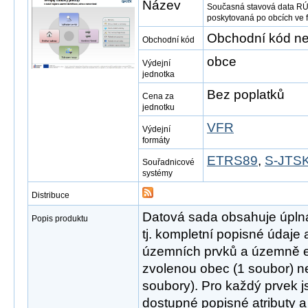
Název
Současná stavová data RÚ
poskytovaná po obcích ve
Obchodní kód ne
Obchodní kód
obce
Výdejní
jednotka
Bez poplatků
Cena za
jednotku
VFR
Výdejní
formáty
ETRS89
,
S-JTSK
Souřadnicové
systémy
Distribuce
Datová sada obsahuje úpln
Popis produktu
tj. kompletní popisné údaje
územních prvků a územně e
zvolenou obec (1 soubor) ne
soubory). Pro každý prvek 
dostupné popisné atributy a