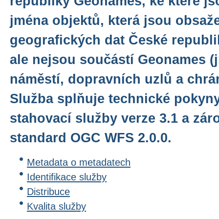
republiky Geonames, ke které j
jména objektů, která jsou obsaž
geografických dat České repub
ale nejsou součástí Geonames (j
náměstí, dopravních uzlů a chrá
Služba splňuje technické pokyn
stahovací služby verze 3.1 a zár
standard OGC WFS 2.0.0.
Metadata o metadatech
Identifikace služby
Distribuce
Kvalita služby