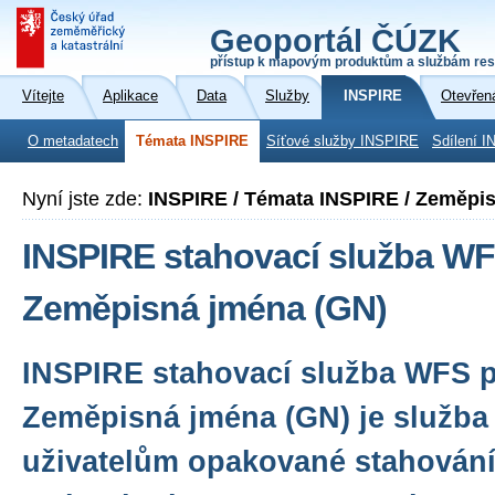
Geoportál ČÚZK
přístup k mapovým produktům a službám res
Vítejte
Aplikace
Data
Služby
INSPIRE
Otevřen
O metadatech
Témata INSPIRE
Síťové služby INSPIRE
Sdílení I
Nyní jste zde:
INSPIRE / Témata INSPIRE / Zeměpi
INSPIRE stahovací služba WF
Zeměpisná jména (GN)
INSPIRE stahovací služba WFS 
Zeměpisná jména (GN) je služba
uživatelům opakované stahování