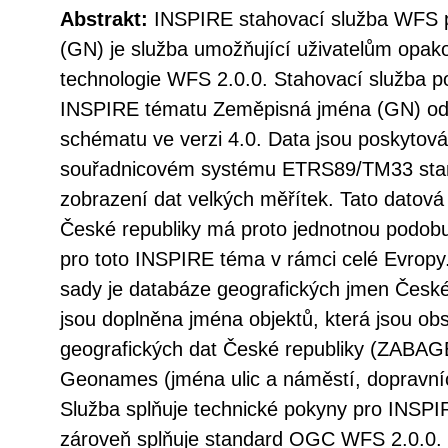
Abstrakt:
INSPIRE stahovací služba WFS 
(GN) je služba umožňující uživatelům opak
technologie WFS 2.0.0. Stahovací služba p
INSPIRE tématu Zeměpisná jména (GN) od
schématu ve verzi 4.0. Data jsou poskytov
souřadnicovém systému ETRS89/TM33 st
zobrazení dat velkých měřítek. Tato datov
České republiky má proto jednotnou podobu
pro toto INSPIRE téma v rámci celé Evrop
sady je databáze geografických jmen Česk
jsou doplněna jména objektů, která jsou ob
geografických dat České republiky (ZABAG
Geonames (jména ulic a náměstí, dopravní
Služba splňuje technické pokyny pro INSPI
zároveň splňuje standard OGC WFS 2.0.0.