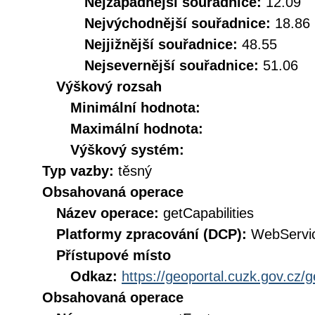
Nejzápadnější souřadnice:
12.09
Nejvýchodnější souřadnice:
18.86
Nejjižnější souřadnice:
48.55
Nejsevernější souřadnice:
51.06
Výškový rozsah
Minimální hodnota:
Maximální hodnota:
Výškový systém:
Typ vazby:
těsný
Obsahovaná operace
Název operace:
getCapabilities
Platformy zpracování (DCP):
WebServi
Přístupové místo
Odkaz:
https://geoportal.cuzk.gov.cz/
Obsahovaná operace