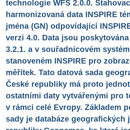
technologie WFS 2.0.0. Stahovac
harmonizovaná data INSPIRE té
jména (GN) odpovídající INSPIR
verzi 4.0. Data jsou poskytován
3.2.1. a v souřadnicovém syst
stanoveném INSPIRE pro zobraze
měřítek. Tato datová sada geogr
České republiky má proto jedno
ostatními daty vytvářenými pro 
v rámci celé Evropy. Základem 
sady je databáze geografických