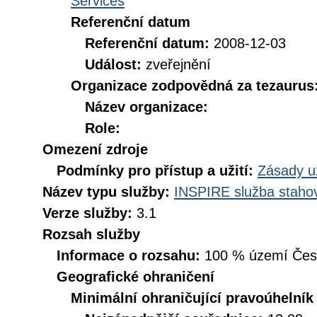
Services
Referenční datum
Referenční datum:
2008-12-03
Událost:
zveřejnění
Organizace zodpovědná za tezaurus
Název organizace:
Role:
Omezení zdroje
Podmínky pro přístup a užití:
Zásady u
Název typu služby:
INSPIRE služba stahov
Verze služby:
3.1
Rozsah služby
Informace o rozsahu:
100 % území České
Geografické ohraničení
Minimální ohraničující pravoúhelník