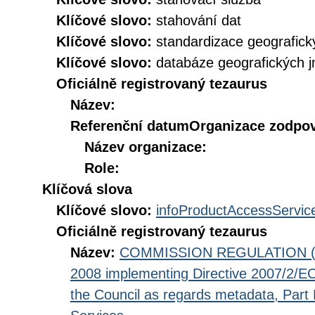
Klíčové slovo:
stahování dat
Klíčové slovo:
standardizace geografic
Klíčové slovo:
databáze geografických 
Oficiálně registrovaný tezaurus
Název:
Referenční datum
Organizace zodpov
Název organizace:
Role:
Klíčová slova
Klíčové slovo:
infoProductAccessServic
Oficiálně registrovaný tezaurus
Název:
COMMISSION REGULATION (EC
2008 implementing Directive 2007/2/EC
the Council as regards metadata, Part D