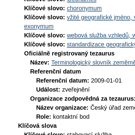
Klíčové slovo:
choronymum
Klíčové slovo:
vžité geografické jméno,
exonymum
Klíčové slovo:
webová služba vzhledů, 
Klíčové slovo:
standardizace geografic
Oficiálně registrovaný tezaurus
Název:
Terminologický slovník zeměměř
Referenční datum
Referenční datum:
2009-01-01
Událost:
zveřejnění
Organizace zodpovědná za tezaurus
Název organizace:
Český úřad země
Role:
kontaktní bod
Klíčová slova
Klíčové slovo:
stahovací služba