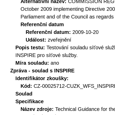
Alternativní název:
COMMISSION REGUL
October 2009 implementing Directive 20
Parliament and of the Council as regards
Referenční datum
Referenční datum:
2009-10-20
Událost:
zveřejnění
Popis testu:
Testování souladu síťové služ
INSPIRE pro síťové služby.
Míra souladu:
ano
Zpráva - soulad s INSPIRE
Identifikátor zkoušky:
Kód:
CZ-00025712-CUZK_WFS_INSPIRE
Soulad
Specifikace
Název zdroje:
Technical Guidance for t