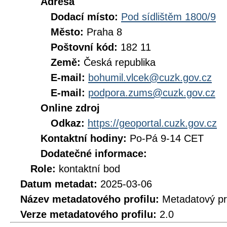
Adresa
Dodací místo:
Pod sídlištěm 1800/9
Město:
Praha 8
Poštovní kód:
182 11
Země:
Česká republika
E-mail:
bohumil.vlcek@cuzk.gov.cz
E-mail:
podpora.zums@cuzk.gov.cz
Online zdroj
Odkaz:
https://geoportal.cuzk.gov.cz
Kontaktní hodiny:
Po-Pá 9-14 CET
Dodatečné informace:
Role:
kontaktní bod
Datum metadat:
2025-03-06
Název metadatového profilu:
Metadatový pr
Verze metadatového profilu:
2.0