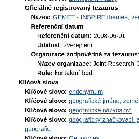
Oficiálně registrovaný tezaurus
Název:
GEMET - INSPIRE themes, ver
Referenční datum
Referenční datum:
2008-06-01
Událost:
zveřejnění
Organizace zodpovědná za tezaurus
Název organizace:
Joint Research 
Role:
kontaktní bod
Klíčová slova
Klíčové slovo:
endonymum
Klíčové slovo:
geografické jméno, zem
Klíčové slovo:
geografické názvosloví
Klíčové slovo:
geografický značkovací j
geografie
Klíčové slovo:
Geonames