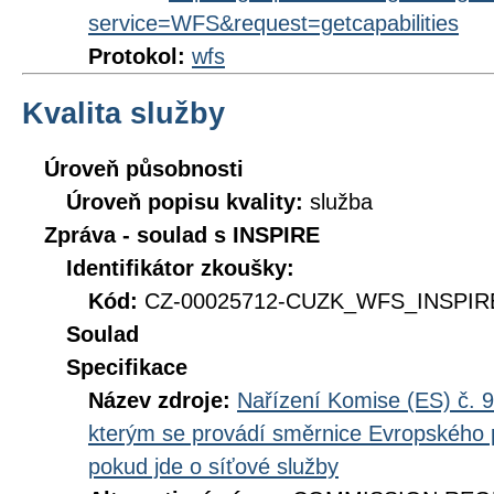
service=WFS&request=getcapabilities
Protokol:
wfs
Kvalita služby
Úroveň působnosti
Úroveň popisu kvality:
služba
Zpráva - soulad s INSPIRE
Identifikátor zkoušky:
Kód:
CZ-00025712-CUZK_WFS_INSPIRE
Soulad
Specifikace
Název zdroje:
Nařízení Komise (ES) č. 9
kterým se provádí směrnice Evropského 
pokud jde o síťové služby