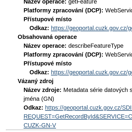
Název operace:
getFeature
Platformy zpracování (DCP):
WebServi
Přístupové místo
Odkaz:
https://geoportal.cuzk.gov.cz/
Obsahovaná operace
Název operace:
describeFeatureType
Platformy zpracování (DCP):
WebServi
Přístupové místo
Odkaz:
https://geoportal.cuzk.gov.cz/
Vázaný zdroj
Název zdroje:
Metadata série datových
jména (GN)
Odkaz:
https://geoportal.cuzk.gov.cz/S
REQUEST=GetRecordById&SERVICE=CS
CUZK-GN-V