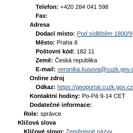
Telefon:
+420 284 041 598
Fax:
Adresa
Dodací místo:
Pod sídlištěm 1800/9
Město:
Praha 8
Poštovní kód:
182 11
Země:
Česká republika
E-mail:
veronika.kusova@cuzk.gov.
Online zdroj
Odkaz:
https://geoportal.cuzk.gov.cz
Kontaktní hodiny:
Po-Pá 9-14 CET
Dodatečné informace:
Role:
správce
Klíčová slova
Klíčové slovo:
Zeměpisné názvy