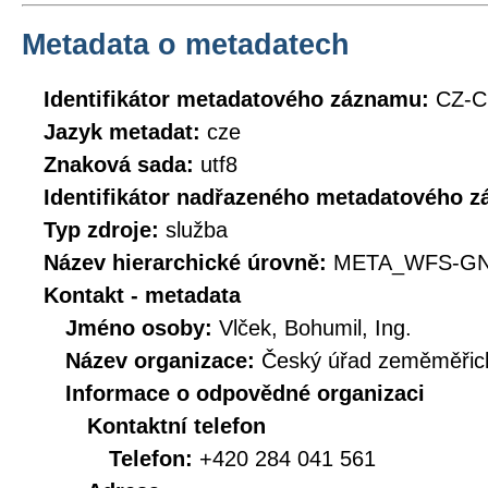
Metadata o metadatech
Identifikátor metadatového záznamu:
CZ-
Jazyk metadat:
cze
Znaková sada:
utf8
Identifikátor nadřazeného metadatového 
Typ zdroje:
služba
Název hierarchické úrovně:
META_WFS-GN
Kontakt - metadata
Jméno osoby:
Vlček, Bohumil, Ing.
Název organizace:
Český úřad zeměměřick
Informace o odpovědné organizaci
Kontaktní telefon
Telefon:
+420 284 041 561