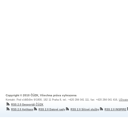
Copyright © 2010 ČÚZK, Všechna práva vyhrazena
Kontakt: Pod sídlištěm 9/1800, 182 11 Praha 8, tel.: +420 284 041 111, fax: +420 284 041 416,
Uživate
RSS 2.0 Geoportál ČÚZK
RSS 2.0 Aplikace
RSS 2.0 Datové sady
RSS 2.0 Síťové služby
RSS 2.0 INSPIRE