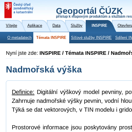
Geoportál ČÚZK
přístup k mapovým produktům a službám res
Vítejte
Aplikace
Data
Služby
INSPIRE
Otevřen
O metadatech
Témata INSPIRE
Síťové služby INSPIRE
Sdílení I
Nyní jste zde:
INSPIRE / Témata INSPIRE / Nadmoř
Nadmořská výška
Definice:
Digitální výškový model pevniny, p
Zahrnuje nadmořské výšky pevnin, vodní hlou
Týká se dat vektorových, v TIN modelu i grid
Prostorové informace jsou poskytovány prost