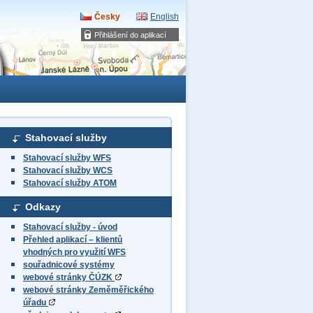
Česky
English
Přihlášení do aplikací
Stahovací služby
Stahovací služby WFS
Stahovací služby WCS
Stahovací služby ATOM
Odkazy
Stahovací služby - úvod
Přehled aplikací – klientů
vhodných pro využití WFS
souřadnicové systémy
webové stránky ČÚZK
webové stránky Zeměměřického
úřadu