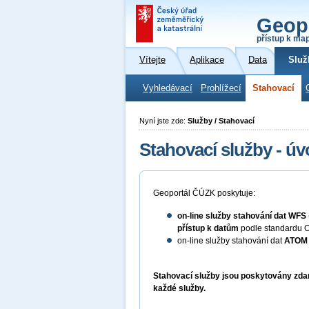
Geop
přístup k ma
Vítejte
Aplikace
Data
Služ
Vyhledávací
Prohlížecí
Stahovací
Nyní jste zde:
Služby / Stahovací
Stahovací služby - úv
Geoportál ČÚZK poskytuje:
on-line služby stahování dat
WFS
přístup k datům
podle standardu O
on-line služby stahování dat
ATOM
Stahovací služby jsou poskytovány zdar
každé služby.