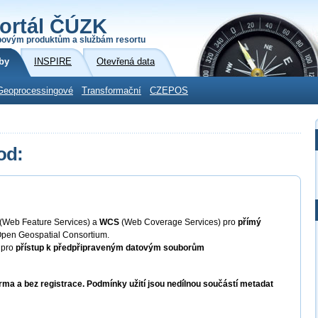
ortál ČÚZK
povým produktům a službám resortu
by
INSPIRE
Otevřená data
Geoprocessingové
Transformační
CZEPOS
od:
(Web Feature Services) a
WCS
(Web Coverage Services) pro
přímý
pen Geospatial Consortium.
pro
přístup k předpřipraveným datovým souborům
ma a bez registrace. Podmínky užití jsou nedílnou součástí metadat