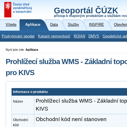
Geoportál ČÚZK
přístup k mapovým produktům a službám res
Vítejte
Aplikace
Data
Služby
INSPIRE
Otevřen
Poskytování geodat
Katastr nemovitostí
RÚIAN
DMVS
Geodetické ap
Nyní jste zde:
Aplikace
Prohlížecí služba WMS - Základní to
pro KIVS
Informace o produktu
Prohlížecí služba WMS - Základní to
Název
KIVS
Obchodní kód není stanoven
Obchodní
kód