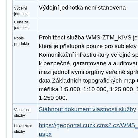
Výdejní jednotka není stanovena
Výdejní
jednotka
Cena za
jednotku
Prohlížecí služba WMS-ZTM_KIVS je
Popis
produktu
která je přístupná pouze pro subjekty 
Komunikační infrastruktury veřejné s
k bezpečné, garantované a auditovat
mezi jednotlivými orgány veřejné spr
data Základních topografických map 
měřítka 1:5 000, 1:10 000, 1:25 000,
1:250 000.
Stáhnout dokument vlastnosti služby
Vlastnosti
služby
https://geoportal.cuzk.cms2.cz/W
Lokalizace
služby
aspx